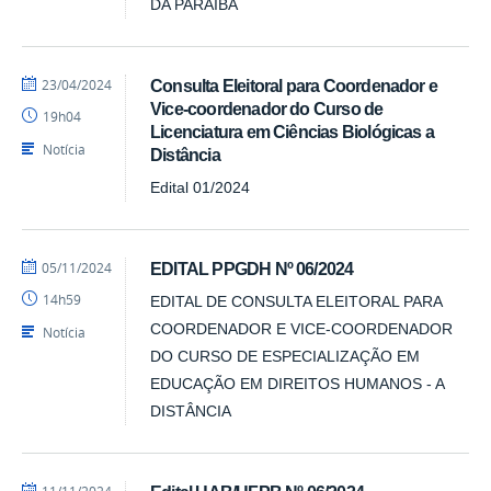
DA PARAÍBA
por
publicado
23/04/2024
Consulta Eleitoral para Coordenador e
Luís
Vice-coordenador do Curso de
19h04
-
Licenciatura em Ciências Biológicas a
SEAD
Notícia
Distância
Edital 01/2024
por
publicado
05/11/2024
EDITAL PPGDH Nº 06/2024
Luís
14h59
EDITAL DE CONSULTA ELEITORAL PARA
-
SEAD
COORDENADOR E VICE-COORDENADOR
Notícia
DO CURSO DE ESPECIALIZAÇÃO EM
EDUCAÇÃO EM DIREITOS HUMANOS - A
DISTÂNCIA
por
publicado