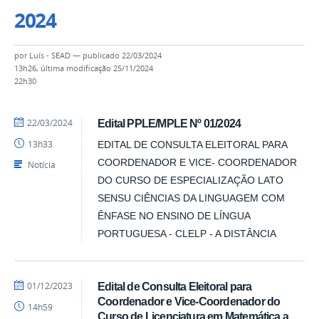
2024
por
Luís - SEAD
—
publicado
22/03/2024
13h26,
última modificação
25/11/2024
22h30
por
publicado
22/03/2024
Edital PPLE/MPLE Nº 01/2024
Luís
13h33
EDITAL DE CONSULTA ELEITORAL PARA
-
SEAD
COORDENADOR E VICE- COORDENADOR
Notícia
DO CURSO DE ESPECIALIZAÇÃO LATO
SENSU CIÊNCIAS DA LINGUAGEM COM
ÊNFASE NO ENSINO DE LÍNGUA
PORTUGUESA - CLELP - A DISTÂNCIA
por
publicado
01/12/2023
Edital de Consulta Eleitoral para
Luís
Coordenador e Vice-Coordenador do
14h59
-
Curso de Licenciatura em Matemática a