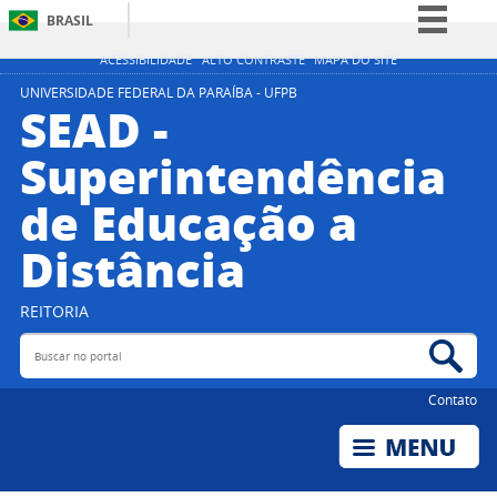
BRASIL
Simplifique!
ACESSIBILIDADE
ALTO CONTRASTE
MAPA DO SITE
Comunica BR
UNIVERSIDADE FEDERAL DA PARAÍBA - UFPB
SEAD -
Participe
Superintendência
Acesso à informação
de Educação a
Legislação
Canais
Distância
REITORIA
Buscar no portal
Bus
Contato