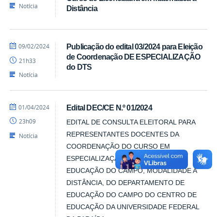
SEAD
Notícia
Distância
por
publicado
09/02/2024
Publicação do edital 03/2024 para Eleição
Luís
de Coordenação DE ESPECIALIZAÇÃO
21h33
-
do DTS
SEAD
Notícia
por
publicado
01/04/2024
Edital DEC/CE N.º 01/2024
Luís
23h09
EDITAL DE CONSULTA ELEITORAL PARA
-
SEAD
REPRESENTANTES DOCENTES DA
Notícia
COORDENAÇÃO DO CURSO EM
ESPECIALIZAÇÃO LATO SENSU EM
EDUCAÇÃO DO CAMPO, MODALIDADE A
DISTÂNCIA, DO DEPARTAMENTO DE
EDUCAÇÃO DO CAMPO DO CENTRO DE
EDUCAÇÃO DA UNIVERSIDADE FEDERAL