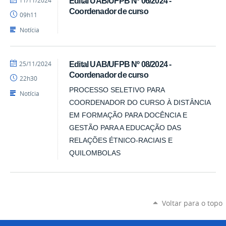
11/11/2024
Edital UAB/UFPB Nº 06/2024 -
Luís
Coordenador de curso
09h11
-
SEAD
Notícia
por
publicado
25/11/2024
Edital UAB/UFPB Nº 08/2024 -
Luís
Coordenador de curso
22h30
-
SEAD
PROCESSO SELETIVO PARA
Notícia
COORDENADOR DO CURSO À DISTÂNCIA
EM FORMAÇÃO PARA DOCÊNCIA E
GESTÃO PARA A EDUCAÇÃO DAS
RELAÇÕES ÉTNICO-RACIAIS E
QUILOMBOLAS
Voltar para o topo