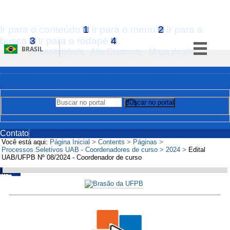
Ir para o conteúdo
1
Ir para o menu
2
Ir para a
busca
3
Ir para o rodapé
4
BRASIL
Acessibilidade
Alto Contraste
Mapa do site
Simplifique!
Comunica BR
Participe
Buscar no portal
Buscar no portal
Acesso à informação
Legislação
Contato
Você está aqui:
Página Inicial
>
Contents
>
Páginas
>
Canais
Processos Seletivos UAB - Coordenadores de curso
>
2024
>
Edital
UAB/UFPB Nº 08/2024 - Coordenador de curso
Menu