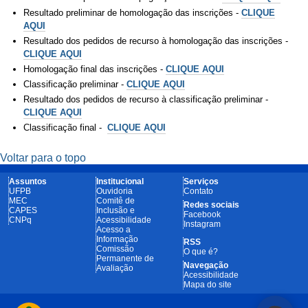
Resultado preliminar de homologação das inscrições -
CLIQUE
AQUI
Resultado dos pedidos de recurso à homologação das inscrições -
CLIQUE AQUI
Homologação final das inscrições -
CLIQUE AQUI
Classificação preliminar -
CLIQUE AQUI
Resultado dos pedidos de recurso à classificação preliminar -
CLIQUE AQUI
Classificação final -
CLIQUE AQUI
Voltar para o topo
Assuntos
Institucional
Serviços
UFPB
Ouvidoria
Contato
MEC
Comitê de
Redes sociais
CAPES
Inclusão e
Facebook
CNPq
Acessibilidade
Instagram
Acesso a
Informação
RSS
Comissão
O que é?
Permanente de
Navegação
Avaliação
Acessibilidade
Mapa do site