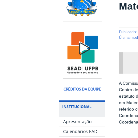
Mat
publicado
:
última mo
A Comissã
CRÉDITOS DA EQUIPE
Centro de
estatuto
em Matemá
INSTITUCIONAL
referido 
Coordenaç
Apresentação
Coordenad
Calendários EAD