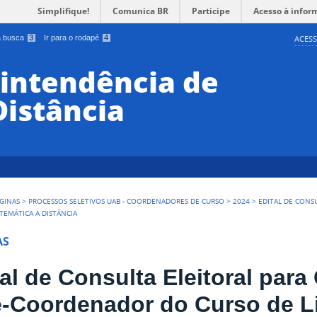
Simplifique!
Comunica BR
Participe
Acesso à infor
 a busca
3
Ir para o rodapé
4
ACESS
rintendência de
Distância
GINAS
>
PROCESSOS SELETIVOS UAB - COORDENADORES DE CURSO
>
2024
>
EDITAL DE CONS
EMÁTICA A DISTÂNCIA
AS
tal de Consulta Eleitoral par
e-Coordenador do Curso de L