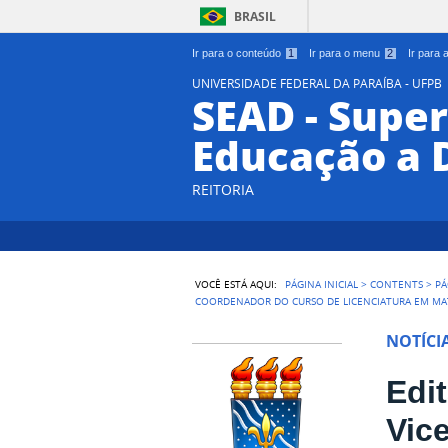
BRASIL
Ir para o conteúdo
1
Ir para o menu
2
Ir para
UNIVERSIDADE FEDERAL DA PARAÍBA - UFPB
SEAD - Supe
Educação a 
REITORIA
VOCÊ ESTÁ AQUI:
PÁGINA INICIAL
>
CONTENTS
>
PÁ
COORDENADOR DO CURSO DE LICENCIATURA EM MAT
NOTÍCI
Edi
Vic