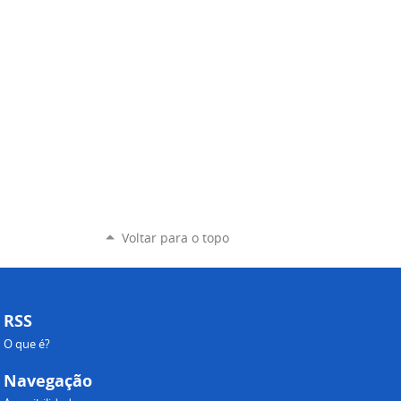
Voltar para o topo
RSS
O que é?
Navegação