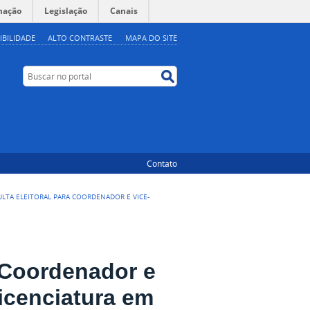
mação
Legislação
Canais
IBILIDADE
ALTO CONTRASTE
MAPA DO SITE
Buscar no portal
Buscar no portal
Contato
ULTA ELEITORAL PARA COORDENADOR E VICE-
a Coordenador e
icenciatura em