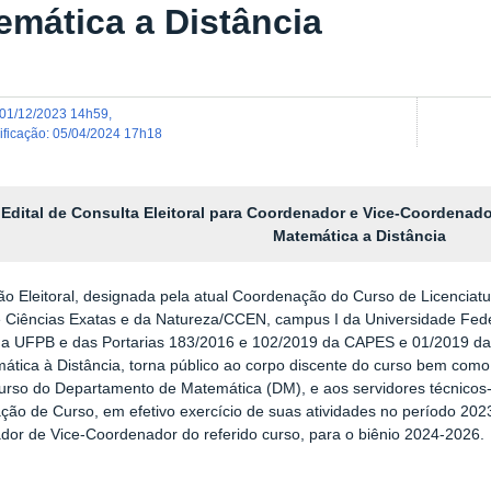
emática a Distância
01/12/2023 14h59
,
dificação
:
05/04/2024 17h18
Edital de Consulta Eleitoral para Coordenador e Vice-Coordenad
Matemática a Distância
o Eleitoral, designada pela atual Coordenação do Curso de Licenciat
 Ciências Exatas e da Natureza/CCEN, campus I da Universidade Feder
 da UFPB e das Portarias 183/2016 e 102/2019 da CAPES e 01/2019 da
tica à Distância, torna público ao corpo discente do curso bem como
curso do Departamento de Matemática (DM), e aos servidores técnicos-a
ão de Curso, em efetivo exercício de suas atividades no período 2023.
or de Vice-Coordenador do referido curso, para o biênio 2024-2026.