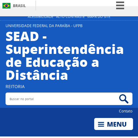
BRASIL
Simplifique!
ACESSIBILIDADE
ALTO CONTRASTE
MAPA DO SITE
Comunica BR
UNIVERSIDADE FEDERAL DA PARAÍBA - UFPB
SEAD -
Participe
Superintendência
Acesso à informação
de Educação a
Legislação
Canais
Distância
REITORIA
Buscar no portal
Bus
Contato