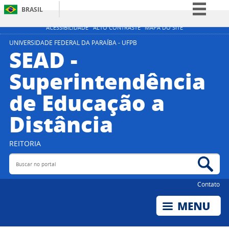
BRASIL
Simplifique!
ACESSIBILIDADE
ALTO CONTRASTE
MAPA DO SITE
Comunica BR
UNIVERSIDADE FEDERAL DA PARAÍBA - UFPB
SEAD -
Participe
Superintendência
Acesso à informação
de Educação a
Legislação
Canais
Distância
REITORIA
Buscar no portal
Bus
Contato