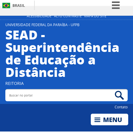
BRASIL
Simplifique!
ACESSIBILIDADE
ALTO CONTRASTE
MAPA DO SITE
Comunica BR
UNIVERSIDADE FEDERAL DA PARAÍBA - UFPB
SEAD -
Participe
Superintendência
Acesso à informação
de Educação a
Legislação
Canais
Distância
REITORIA
Buscar no portal
Bus
Contato