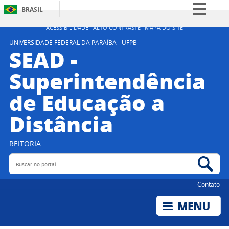
BRASIL
Simplifique!
ACESSIBILIDADE
ALTO CONTRASTE
MAPA DO SITE
Comunica BR
UNIVERSIDADE FEDERAL DA PARAÍBA - UFPB
SEAD -
Participe
Superintendência
Acesso à informação
de Educação a
Legislação
Canais
Distância
REITORIA
Buscar no portal
Bus
Contato