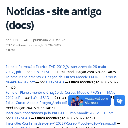
Notícias - site antigo
(docs)
por
Luís - SEAD
—
publicado
25/03/2022
09h12,
última modificação
27/07/2022
11h28
Folheto-Formação-Teorica-EAD-2012_Wilson-Azevedo-26-maio-
2012_.pdf
—
por
Luís - SEAD
— última modificação 26/07/2022 14h25
Folheto_Planejamento-e-Criação-de-Cursos-Moodle-PROGEP-Campus-
de-Areia-2012.pdf
—
por
Luís - SEAD
— última modificação 26/07/2022
14h30
Folheto-_Planejamento-e-Criação-de-Cursos-Moodle-PROGEP-_-MAio-
2012.pdf
—
por
Luís - SEAD
— última modificação 26/07/2022 14h31
Edital-Curso-Moodle-Progep_Areia.pdf
—
por
Luís - SEAD
— última
modificação 26/07/2022 14h31
Inscrições-confirmadas-pela-PROGEP-Curso-Moodle-AREIA-SITE.pdf
—
por
Luís - SEAD
— última modificação 26/07/2022 14h31
Inscrições-Confirmadas-pela-PROGEP-Curso-Moodle-João-Pessoa.pdf
—