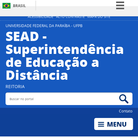
BRASIL
Simplifique!
ACESSIBILIDADE
ALTO CONTRASTE
MAPA DO SITE
Comunica BR
UNIVERSIDADE FEDERAL DA PARAÍBA - UFPB
SEAD -
Participe
Superintendência
Acesso à informação
de Educação a
Legislação
Canais
Distância
REITORIA
Buscar no portal
Bus
Contato