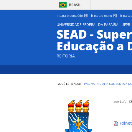
BRASIL
Ir para o conteúdo
1
Ir para o menu
2
Ir para
UNIVERSIDADE FEDERAL DA PARAÍBA - UFPB
SEAD - Supe
Educação a 
REITORIA
VOCÊ ESTÁ AQUI:
PÁGINA INICIAL
>
CONTENTS
>
D
por
Luís - 
Folhet