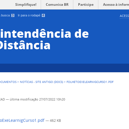
Simplifique!
Comunica BR
Participe
Acesso à infor
 a busca
3
Ir para o rodapé
4
ACESS
rintendência de
Distância
OCUMENTOS
>
NOTÍCIAS - SITE ANTIGO (DOCS)
>
FOLHETOEXELEARNIGCURSO1.PDF
SEAD
—
última modificação
27/07/2022 10h20
oExeLearnigCurso1.pdf
— 462 KB