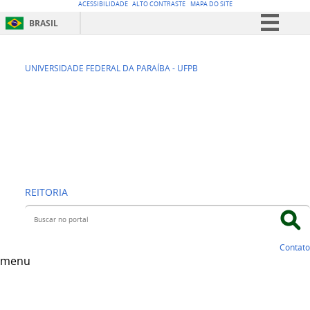
ACESSIBILIDADE
ALTO CONTRASTE
MAPA DO SITE
BRASIL
Simplifique!
SEAD -
Comunica BR
UNIVERSIDADE FEDERAL DA PARAÍBA - UFPB
Participe
Superintendência
Acesso à informação
de Educação a
Legislação
Distância
Canais
REITORIA
Buscar no portal
Contato
menu