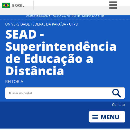
BRASIL
Simplifique!
ACESSIBILIDADE
ALTO CONTRASTE
MAPA DO SITE
Comunica BR
UNIVERSIDADE FEDERAL DA PARAÍBA - UFPB
SEAD -
Participe
Superintendência
Acesso à informação
de Educação a
Legislação
Canais
Distância
REITORIA
Buscar no portal
Bus
Contato