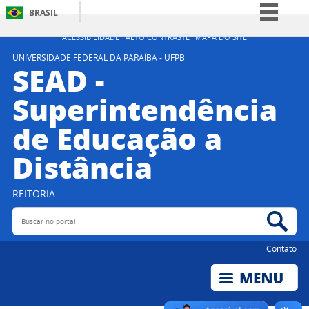
BRASIL
Simplifique!
ACESSIBILIDADE
ALTO CONTRASTE
MAPA DO SITE
Comunica BR
UNIVERSIDADE FEDERAL DA PARAÍBA - UFPB
SEAD -
Participe
Superintendência
Acesso à informação
de Educação a
Legislação
Canais
Distância
REITORIA
Buscar no portal
Bus
Contato