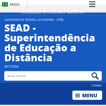
BRASIL
Simplifique!
ACESSIBILIDADE
ALTO CONTRASTE
MAPA DO SITE
Comunica BR
UNIVERSIDADE FEDERAL DA PARAÍBA - UFPB
SEAD -
Participe
Superintendência
Acesso à informação
de Educação a
Legislação
Canais
Distância
REITORIA
Buscar no portal
Bus
Contato