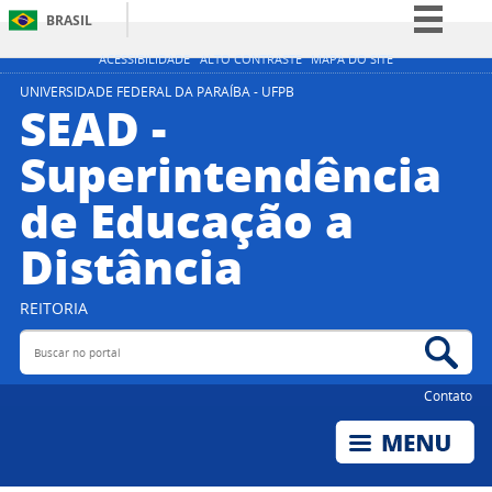
BRASIL
Simplifique!
ACESSIBILIDADE
ALTO CONTRASTE
MAPA DO SITE
Comunica BR
UNIVERSIDADE FEDERAL DA PARAÍBA - UFPB
SEAD -
Participe
Superintendência
Acesso à informação
de Educação a
Legislação
Canais
Distância
REITORIA
Buscar no portal
Bus
Contato