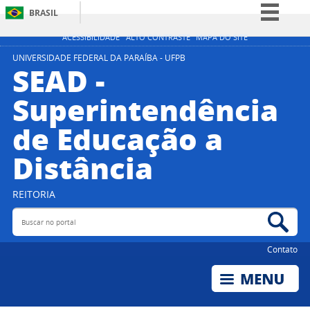
BRASIL
Simplifique!
ACESSIBILIDADE
ALTO CONTRASTE
MAPA DO SITE
Comunica BR
UNIVERSIDADE FEDERAL DA PARAÍBA - UFPB
SEAD -
Participe
Superintendência
Acesso à informação
de Educação a
Legislação
Canais
Distância
REITORIA
Buscar no portal
Bus
Contato