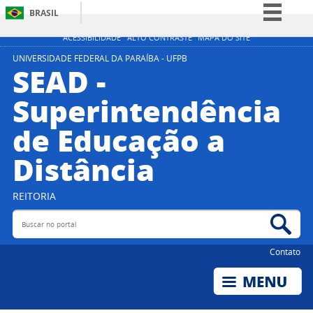
BRASIL
Simplifique!
ACESSIBILIDADE
ALTO CONTRASTE
MAPA DO SITE
Comunica BR
UNIVERSIDADE FEDERAL DA PARAÍBA - UFPB
SEAD -
Participe
Superintendência
Acesso à informação
de Educação a
Legislação
Canais
Distância
REITORIA
Buscar no portal
Bus
Contato