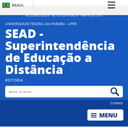
BRASIL
Simplifique!
ACESSIBILIDADE
ALTO CONTRASTE
MAPA DO SITE
Comunica BR
UNIVERSIDADE FEDERAL DA PARAÍBA - UFPB
SEAD -
Participe
Superintendência
Acesso à informação
de Educação a
Legislação
Canais
Distância
REITORIA
Buscar no portal
Bus
Contato