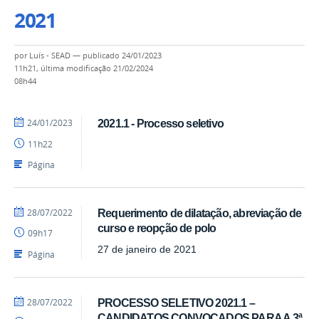
2021
por
Luís - SEAD
—
publicado
24/01/2023
11h21,
última modificação
21/02/2024
08h44
por
publicado
24/01/2023
2021.1 - Processo seletivo
Luís
11h22
-
SEAD
Página
por
publicado
28/07/2022
Requerimento de dilatação, abreviação de
Luís
curso e reopção de polo
09h17
-
SEAD
27 de janeiro de 2021
Página
por
publicado
28/07/2022
PROCESSO SELETIVO 2021.1 –
Luís
CANDIDATOS CONVOCADOS PARA A 3ª