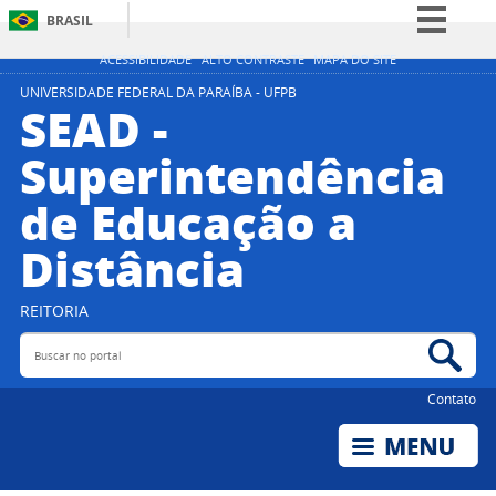
BRASIL
Simplifique!
ACESSIBILIDADE
ALTO CONTRASTE
MAPA DO SITE
Comunica BR
UNIVERSIDADE FEDERAL DA PARAÍBA - UFPB
SEAD -
Participe
Superintendência
Acesso à informação
de Educação a
Legislação
Canais
Distância
REITORIA
Buscar no portal
Bus
Contato