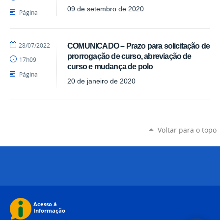
-
SEAD
09 de setembro de 2020
Página
por
publicado
28/07/2022
COMUNICADO – Prazo para solicitação de
Luís
prorrogação de curso, abreviação de
17h09
-
curso e mudança de polo
SEAD
Página
20 de janeiro de 2020
Voltar para o topo