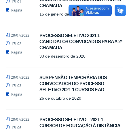
17h01
-
CHAMADA
SEAD
Página
15 de janeiro de 2021
por
publicado
28/07/2022
PROCESSO SELETIVO 2021.1 –
Luís
CANDIDATOS CONVOCADOS PARA A 2ª
17h02
-
CHAMADA
SEAD
Página
30 de dezembro de 2020
por
publicado
28/07/2022
SUSPENSÃO TEMPORÁRIA DOS
Luís
CONVOCADOS DO PROCESSO
17h03
-
SELETIVO 2021.1 CURSOS EAD
SEAD
Página
26 de outubro de 2020
por
publicado
28/07/2022
PROCESSO SELETIVO – 2021.1 –
Luís
CURSOS DE EDUCAÇÃO À DISTÂNCIA
17h06