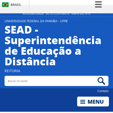
BRASIL
Simplifique!
ACESSIBILIDADE
ALTO CONTRASTE
MAPA DO SITE
Comunica BR
UNIVERSIDADE FEDERAL DA PARAÍBA - UFPB
SEAD -
Participe
Superintendência
Acesso à informação
de Educação a
Legislação
Canais
Distância
REITORIA
Buscar no portal
Bus
Contato