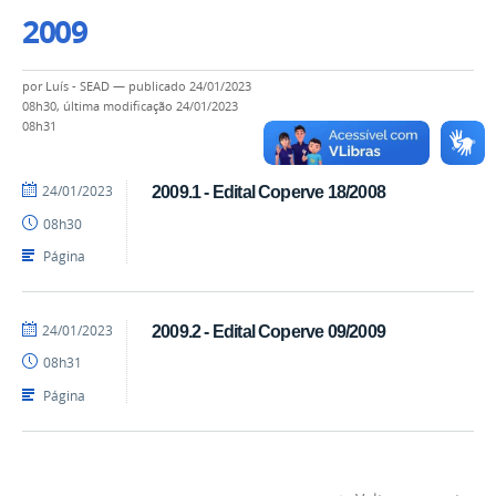
2009
por
Luís - SEAD
—
publicado
24/01/2023
08h30,
última modificação
24/01/2023
08h31
por
publicado
24/01/2023
2009.1 - Edital Coperve 18/2008
Luís
08h30
-
SEAD
Página
por
publicado
24/01/2023
2009.2 - Edital Coperve 09/2009
Luís
08h31
-
SEAD
Página