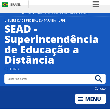
BRASIL
Simplifique!
ACESSIBILIDADE
ALTO CONTRASTE
MAPA DO SITE
Comunica BR
UNIVERSIDADE FEDERAL DA PARAÍBA - UFPB
SEAD -
Participe
Superintendência
Acesso à informação
de Educação a
Legislação
Canais
Distância
REITORIA
Buscar no portal
Bus
Contato