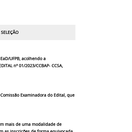
 SELEÇÃO
 EaD/UFPB, acolhendo a
DITAL nº 01/2023/CCBAP- CCSA,
 Comissão Examinadora do Edital, que
ão em mais de uma modalidade de
em as inscrições de forma equivocada,