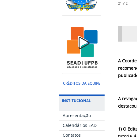
21h12
A Coorde
recomend
publicad
CRÉDITOS DA EQUIPE
A revoga
INSTITUCIONAL
destacou
Apresentação
Calendários EAD
1) O Edi
Contatos
tutoria, 