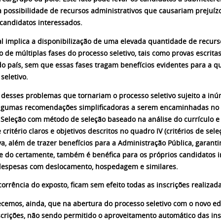
a possibilidade de recursos administrativos que causariam prejuíz
 candidatos interessados.
tal implica a disponibilização de uma elevada quantidade de recur
o de múltiplas fases do processo seletivo, tais como provas escrita
do país, sem que essas fases tragam benefícios evidentes para a 
seletivo.
e desses problemas que tornariam o processo seletivo sujeito a in
lgumas recomendações simplificadoras a serem encaminhadas no 
e Seleção com método de seleção baseado na análise do currículo 
critério claros e objetivos descritos no quadro IV (critérios de sel
va, além de trazer benefícios para a Administração Pública, garan
e do certamente, também é benéfica para os próprios candidatos 
 despesas com deslocamento, hospedagem e similares.
orrência do exposto, ficam sem efeito todas as inscrições realizada
ecemos, ainda, que na abertura do processo seletivo com o novo edi
crições, não sendo permitido o aproveitamento automático das insc