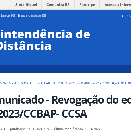
Simplifique!
Comunica BR
Participe
Acesso à infor
 a busca
3
Ir para o rodapé
4
ACESS
rintendência de
Distância
GINAS
>
PROCESSOS SELETIVOS UAB - TUTORES
>
2023
>
COMUNICADO - REVOGAÇÃO DO EDITA
unicado - Revogação do edi
2023/CCBAP- CCSA
SEAD
—
publicado
29/01/2024 21h12,
última modificação
29/01/2024