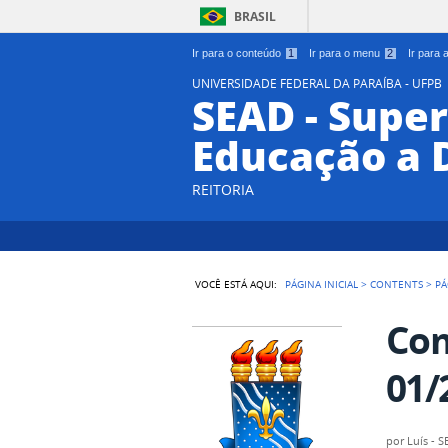
BRASIL
Ir para o conteúdo
1
Ir para o menu
2
Ir para
UNIVERSIDADE FEDERAL DA PARAÍBA - UFPB
SEAD - Supe
Educação a 
REITORIA
VOCÊ ESTÁ AQUI:
PÁGINA INICIAL
>
CONTENTS
>
PÁ
Com
01/
por
Luís - 