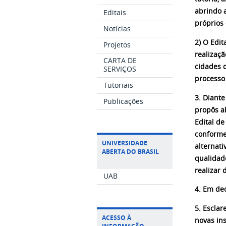
abrindo 
Editais
próprios
Notícias
2) O Edi
Projetos
realizaçã
CARTA DE
cidades 
SERVIÇOS
processo 
Tutoriais
3. Diant
Publicações
propôs a
Edital d
conforme 
UNIVERSIDADE
alternati
ABERTA DO BRASIL
qualidad
realizar
UAB
4. Em dec
5. Esclar
ACESSO À
novas ins