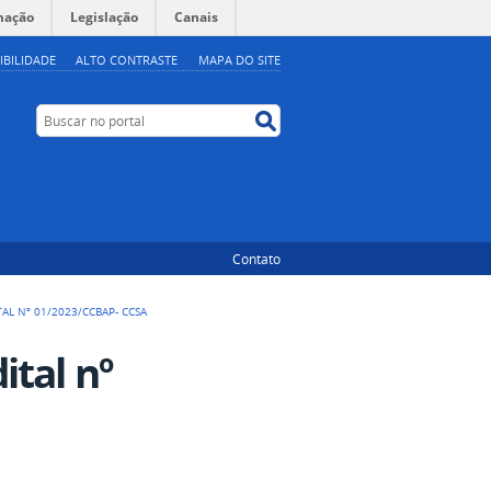
mação
Legislação
Canais
IBILIDADE
ALTO CONTRASTE
MAPA DO SITE
Buscar no portal
Buscar no portal
Contato
L Nº 01/2023/CCBAP- CCSA
tal nº