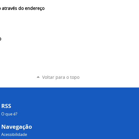
o através do endereço
O
Voltar para o topo
RSS
O que é?
Navegação
Acessibilidade