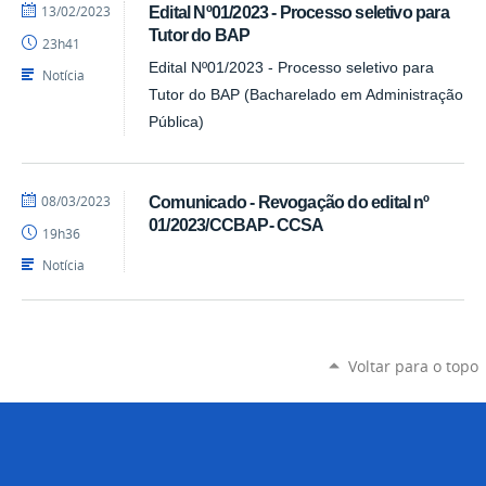
por
publicado
13/02/2023
Edital Nº01/2023 - Processo seletivo para
Luís
Tutor do BAP
23h41
-
SEAD
Edital Nº01/2023 - Processo seletivo para
Notícia
Tutor do BAP (Bacharelado em Administração
Pública)
por
publicado
08/03/2023
Comunicado - Revogação do edital nº
Luís
01/2023/CCBAP- CCSA
19h36
-
SEAD
Notícia
Voltar para o topo