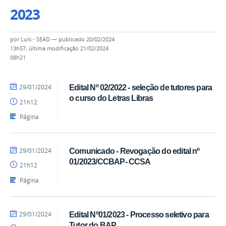
2023
por
Luís - SEAD
—
publicado
20/02/2024
13h57,
última modificação
21/02/2024
08h21
por
publicado
29/01/2024
Edital Nº 02/2022 - seleção de tutores para
Luís
o curso do Letras Libras
21h12
-
SEAD
Página
por
publicado
29/01/2024
Comunicado - Revogação do edital nº
Luís
01/2023/CCBAP- CCSA
21h12
-
SEAD
Página
por
publicado
29/01/2024
Edital Nº01/2023 - Processo seletivo para
Luís
Tutor do BAP