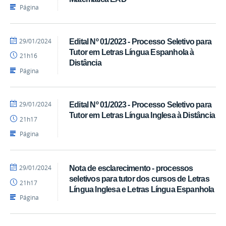
SEAD
Página
por
publicado
29/01/2024
Edital Nº 01/2023 - Processo Seletivo para
Luís
Tutor em Letras Língua Espanhola à
21h16
-
Distância
SEAD
Página
por
publicado
29/01/2024
Edital Nº 01/2023 - Processo Seletivo para
Luís
Tutor em Letras Língua Inglesa à Distância
21h17
-
SEAD
Página
por
publicado
29/01/2024
Nota de esclarecimento - processos
Luís
seletivos para tutor dos cursos de Letras
21h17
-
Língua Inglesa e Letras Língua Espanhola
SEAD
Página