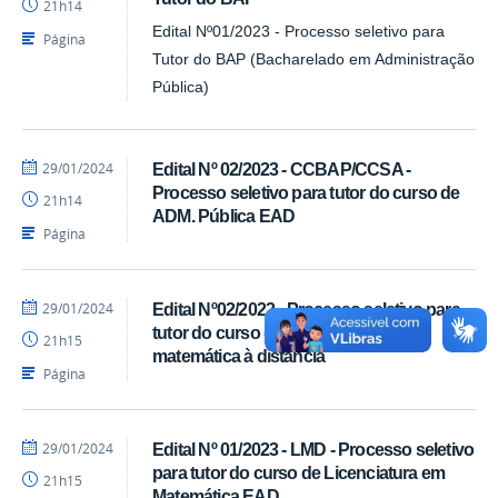
21h14
-
SEAD
Edital Nº01/2023 - Processo seletivo para
Página
Tutor do BAP (Bacharelado em Administração
Pública)
por
publicado
29/01/2024
Edital Nº 02/2023 - CCBAP/CCSA -
Luís
Processo seletivo para tutor do curso de
21h14
-
ADM. Pública EAD
SEAD
Página
por
publicado
29/01/2024
Edital Nº02/2022 - Processo seletivo para
Luís
tutor do curso de licenciatura em
21h15
-
matemática à distância
SEAD
Página
por
publicado
29/01/2024
Edital Nº 01/2023 - LMD - Processo seletivo
Luís
para tutor do curso de Licenciatura em
21h15
-
Matemática EAD