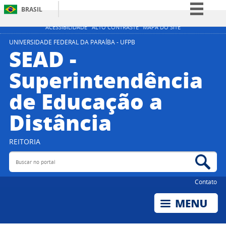
BRASIL
Simplifique!
ACESSIBILIDADE
ALTO CONTRASTE
MAPA DO SITE
Comunica BR
UNIVERSIDADE FEDERAL DA PARAÍBA - UFPB
SEAD -
Participe
Superintendência
Acesso à informação
de Educação a
Legislação
Canais
Distância
REITORIA
Buscar no portal
Bus
Contato