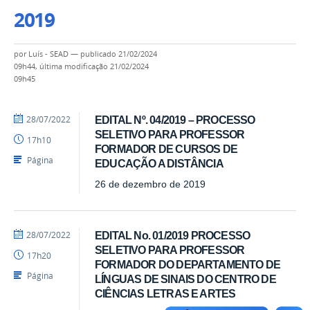
2019
por
Luís - SEAD
—
publicado
21/02/2024
09h44,
última modificação
21/02/2024
09h45
por
publicado
28/07/2022
EDITAL Nº. 04/2019 – PROCESSO
Luís
SELETIVO PARA PROFESSOR
17h10
-
FORMADOR DE CURSOS DE
SEAD
Página
EDUCAÇÃO A DISTÂNCIA
26 de dezembro de 2019
por
publicado
28/07/2022
EDITAL No. 01/2019 PROCESSO
Luís
SELETIVO PARA PROFESSOR
17h20
-
FORMADOR DO DEPARTAMENTO DE
SEAD
Página
LÍNGUAS DE SINAIS DO CENTRO DE
CIÊNCIAS LETRAS E ARTES