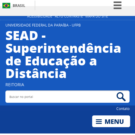
BRASIL
Simplifique!
ACESSIBILIDADE
ALTO CONTRASTE
MAPA DO SITE
Comunica BR
UNIVERSIDADE FEDERAL DA PARAÍBA - UFPB
SEAD -
Participe
Superintendência
Acesso à informação
de Educação a
Legislação
Canais
Distância
REITORIA
Buscar no portal
Bus
Contato