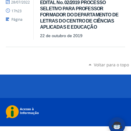
por
publicado
28/07/2022
EDITAL No. 02/2019 PROCESSO
Luís
SELETIVO PARA PROFESSOR
17h23
-
FORMADOR DO DEPARTAMENTO DE
SEAD
Página
LETRAS DO CENTRO DE CIÊNCIAS
APLICADAS E EDUCAÇÃO
22 de outubro de 2019
Voltar para o topo