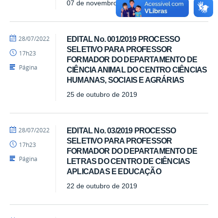
07 de novembro de 2019
por
publicado
28/07/2022
EDITAL No. 001/2019 PROCESSO
Luís
SELETIVO PARA PROFESSOR
17h23
-
FORMADOR DO DEPARTAMENTO DE
SEAD
Página
CIÊNCIA ANIMAL DO CENTRO CIÊNCIAS
HUMANAS, SOCIAIS E AGRÁRIAS
25 de outubro de 2019
por
publicado
28/07/2022
EDITAL No. 03/2019 PROCESSO
Luís
SELETIVO PARA PROFESSOR
17h23
-
FORMADOR DO DEPARTAMENTO DE
SEAD
Página
LETRAS DO CENTRO DE CIÊNCIAS
APLICADAS E EDUCAÇÃO
22 de outubro de 2019