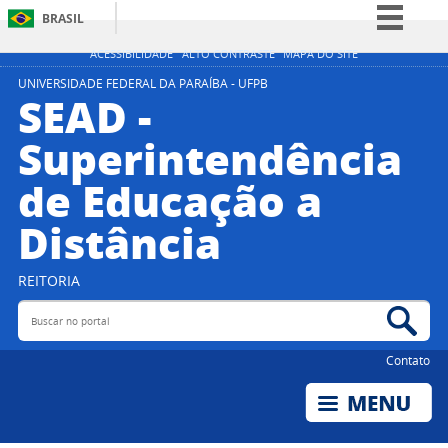
BRASIL
Simplifique!
ACESSIBILIDADE
ALTO CONTRASTE
MAPA DO SITE
Comunica BR
UNIVERSIDADE FEDERAL DA PARAÍBA - UFPB
SEAD -
Participe
Superintendência
Acesso à informação
de Educação a
Legislação
Canais
Distância
REITORIA
Buscar no portal
Bus
Contato