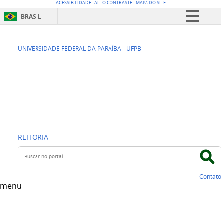
ACESSIBILIDADE
ALTO CONTRASTE
MAPA DO SITE
BRASIL
Simplifique!
SEAD -
Comunica BR
UNIVERSIDADE FEDERAL DA PARAÍBA - UFPB
Participe
Superintendência
Acesso à informação
de Educação a
Legislação
Distância
Canais
REITORIA
Buscar no portal
Contato
menu