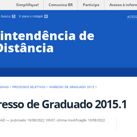
Simplifique!
Comunica BR
Participe
Acesso à infor
 a busca
3
Ir para o rodapé
4
ACESS
rintendência de
Distância
GINAS
>
PROCESSOS SELETIVOS
>
INGRESSO DE GRADUADO 2015.1
resso de Graduado 2015.1
SEAD
—
publicado
10/08/2022 10h07,
última modificação
10/08/2022