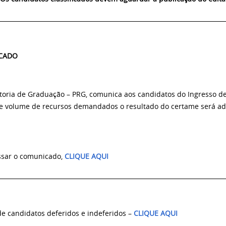
__________________________________________________________________________
CADO
itoria de Graduação – PRG, comunica aos candidatos do Ingresso 
e volume de recursos demandados o resultado do certame será adi
ssar o comunicado,
CLIQUE AQUI
__________________________________________________________________________
de candidatos deferidos e indeferidos –
CLIQUE AQUI