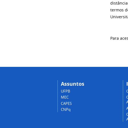
distância
termos do
Universit
Para aces
Assuntos
UFPB
MEC
A
CAPES
CNPq