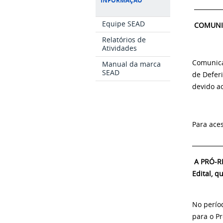
INFORMAÇÃO
__________
Equipe SEAD
COMUN
Relatórios de
Atividades
Comunica
Manual da marca
SEAD
de Deferi
devido a
Para ace
__________
A PRÓ-R
Edital, q
No períod
para o P