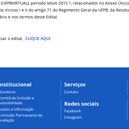
 (UFPBVIRTUAL), período letivo 2015.1, relacionados no Anexo Único
s incisos I e II do artigo 71 do Regimento Geral da UFPB, da Resol
ário e nos termos deste Edital.
sar o edital,
CLIQUE AQUI
Institucional
Serviços
Ouvidoria
Contato
Comitê de Inclusão e
Redes sociais
cessibilidade
Acesso a Informação
Facebook
Comissão Permanente de
Instagram
Avaliação