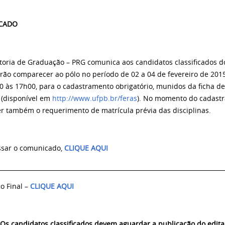
CADO
itoria de Graduação – PRG comunica aos candidatos classificados 
rão comparecer ao pólo no período de 02 a 04 de fevereiro de 2015
0 às 17h00, para o cadastramento obrigatório, munidos da ficha d
 (disponível em
http://www.ufpb.br/feras
). No momento do cadastr
r também o requerimento de matrícula prévia das disciplinas.
ssar o comunicado,
CLIQUE AQUI
__________________________________________________________________________
o Final –
CLIQUE AQUI
Os candidatos classificados devem aguardar a publicação do edit