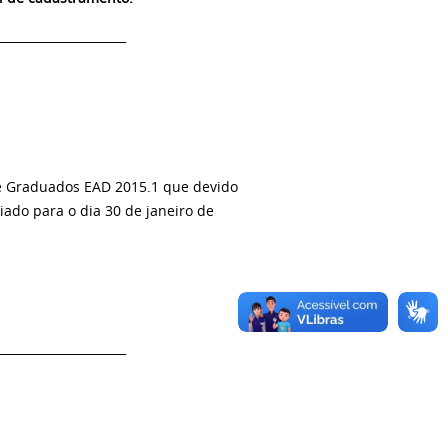
______________________
de Graduados EAD 2015.1 que devido
ado para o dia 30 de janeiro de
______________________