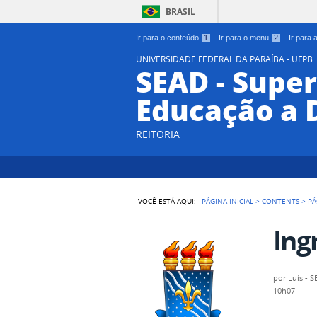
BRASIL
Ir para o conteúdo
1
Ir para o menu
2
Ir para
UNIVERSIDADE FEDERAL DA PARAÍBA - UFPB
SEAD - Supe
Educação a 
REITORIA
VOCÊ ESTÁ AQUI:
PÁGINA INICIAL
>
CONTENTS
>
PÁ
Ing
por
Luís - 
10h07