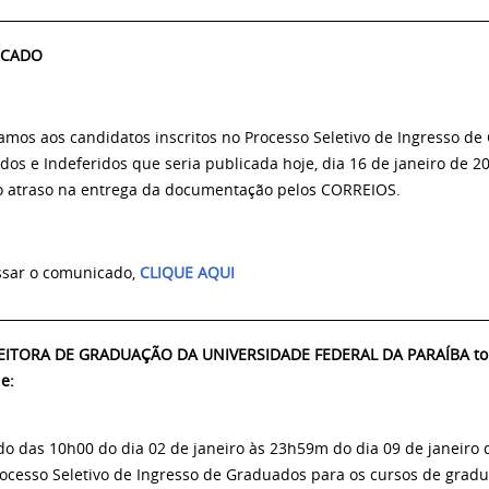
__________________________________________________________________________
ICADO
mos aos candidatos inscritos no Processo Seletivo de Ingresso de
dos e Indeferidos que seria publicada hoje, dia 16 de janeiro de 20
o atraso na entrega da documentação pelos CORREIOS.
ssar o comunicado,
CLIQUE AQUI
__________________________________________________________________________
EITORA DE GRADUAÇÃO DA UNIVERSIDADE FEDERAL DA PARAÍBA torna
ue:
o das 10h00 do dia 02 de janeiro às 23h59m do dia 09 de janeiro d
rocesso Seletivo de Ingresso de Graduados para os cursos de grad