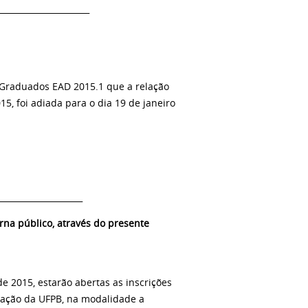
______________________
 Graduados EAD 2015.1 que a relação
15, foi adiada para o dia 19 de janeiro
_____________________
 público, através do presente
e 2015, estarão abertas as inscrições
uação da UFPB, na modalidade a