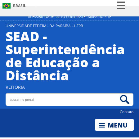
BRASIL
Simplifique!
ACESSIBILIDADE
ALTO CONTRASTE
MAPA DO SITE
Comunica BR
UNIVERSIDADE FEDERAL DA PARAÍBA - UFPB
SEAD -
Participe
Superintendência
Acesso à informação
de Educação a
Legislação
Canais
Distância
REITORIA
Buscar no portal
Bus
Contato