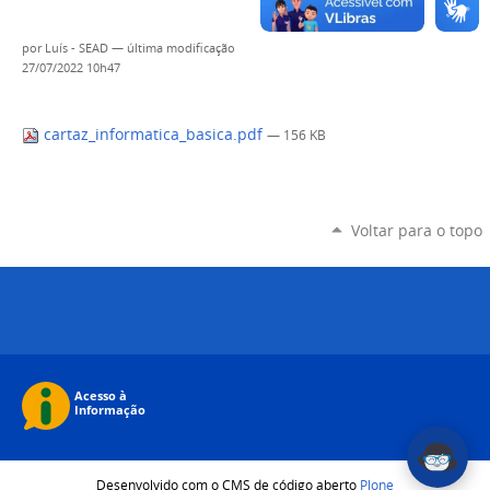
por
Luís - SEAD
—
última modificação
27/07/2022 10h47
cartaz_informatica_basica.pdf
— 156 KB
Voltar para o topo
Desenvolvido com o CMS de código aberto
Plone