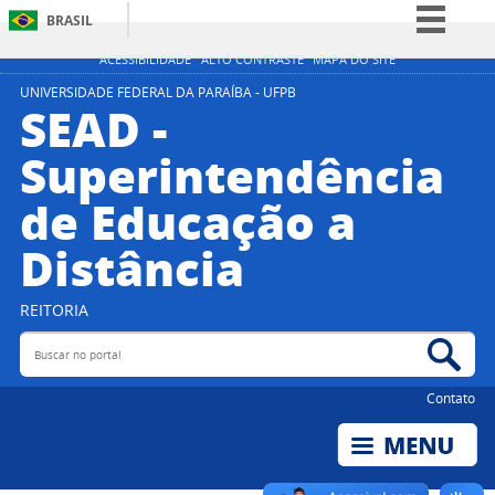
BRASIL
Simplifique!
ACESSIBILIDADE
ALTO CONTRASTE
MAPA DO SITE
Comunica BR
UNIVERSIDADE FEDERAL DA PARAÍBA - UFPB
SEAD -
Participe
Superintendência
Acesso à informação
de Educação a
Legislação
Canais
Distância
REITORIA
Buscar no portal
Bus
Contato