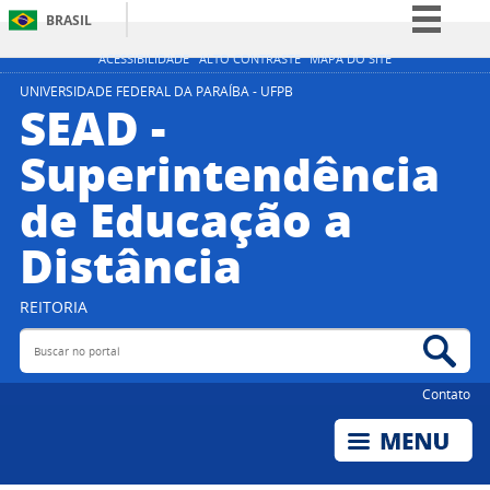
BRASIL
Simplifique!
ACESSIBILIDADE
ALTO CONTRASTE
MAPA DO SITE
Comunica BR
UNIVERSIDADE FEDERAL DA PARAÍBA - UFPB
SEAD -
Participe
Superintendência
Acesso à informação
de Educação a
Legislação
Canais
Distância
REITORIA
Buscar no portal
Bus
Contato