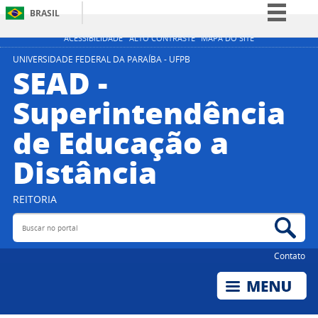
BRASIL
Simplifique!
ACESSIBILIDADE
ALTO CONTRASTE
MAPA DO SITE
Comunica BR
UNIVERSIDADE FEDERAL DA PARAÍBA - UFPB
SEAD -
Participe
Superintendência
Acesso à informação
de Educação a
Legislação
Canais
Distância
REITORIA
Buscar no portal
Bus
Contato