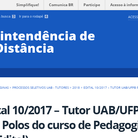
Simplifique!
Comunica BR
Participe
Acesso à infor
 a busca
3
Ir para o rodapé
4
ACESS
rintendência de
Distância
GINAS
>
PROCESSOS SELETIVOS UAB - TUTORES
>
2018
>
EDITAL 10/2017 – TUTOR UAB/UFPB
tal 10/2017 – Tutor UAB/UF
 Polos do curso de Pedagog