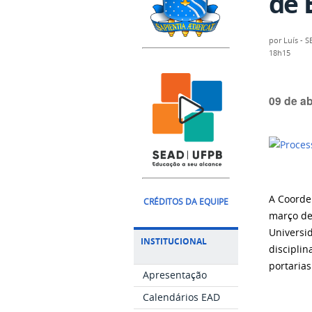
de E
por
Luís - 
18h15
09 de ab
A Coorde
CRÉDITOS DA EQUIPE
março de
Universi
INSTITUCIONAL
disciplin
portaria
Apresentação
Calendários EAD