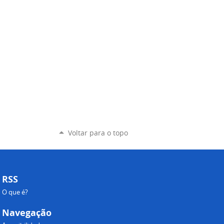
Voltar para o topo
RSS
O que é?
Navegação