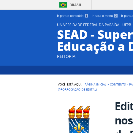
BRASIL
Ir para o conteúdo
1
Ir para o menu
2
Ir para
UNIVERSIDADE FEDERAL DA PARAÍBA - UFPB
SEAD - Supe
Educação a 
REITORIA
VOCÊ ESTÁ AQUI:
PÁGINA INICIAL
>
CONTENTS
>
PÁ
(PRORROGAÇÃO DE EDITAL)
Edi
nos