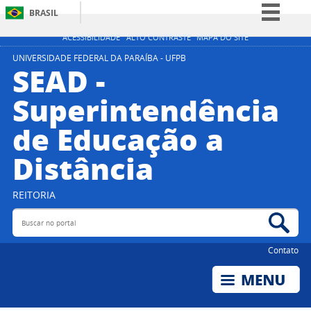
BRASIL
Simplifique!
ACESSIBILIDADE
ALTO CONTRASTE
MAPA DO SITE
Comunica BR
UNIVERSIDADE FEDERAL DA PARAÍBA - UFPB
SEAD -
Participe
Superintendência
Acesso à informação
de Educação a
Legislação
Canais
Distância
REITORIA
Buscar no portal
Bus
Contato