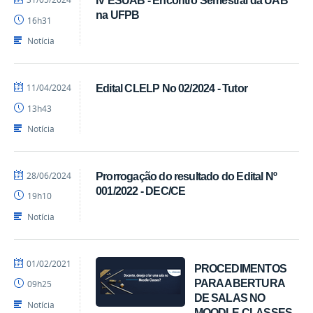
IV ESUAB - Encontro Semestral da UAB
Luís
na UFPB
16h31
-
SEAD
Notícia
por
publicado
11/04/2024
Edital CLELP No 02/2024 - Tutor
Luís
13h43
-
SEAD
Notícia
por
publicado
28/06/2024
Prorrogação do resultado do Edital Nº
Luís
001/2022 - DEC/CE
19h10
-
SEAD
Notícia
por
publicado
01/02/2021
PROCEDIMENTOS
danielrocha
PARA ABERTURA
09h25
DE SALAS NO
Notícia
MOODLE CLASSES