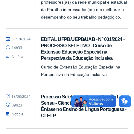
professores(as) da rede municipal e estadual
da Paraíba interessados(as) em melhorar o
desempenho do seu trabalho pedagógico.
por
publicado
30/10/2024
EDITAL UFPB/UEPB/UAB - Nº 001/2024 -
Luís
PROCESSO SELETIVO - Curso de
14h33
-
Extensão Educação Especial na
SEAD
Notícia
Perspectiva da Educação Inclusiva
Curso de Extensão Educação Especial na
Perspectiva da Educação Inclusiva
por
publicado
18/03/2024
Processo Seletivo de Especialização Lato
Luís
Sensu - Ciências da Linguagem com
09h23
-
Ênfase no Ensino de Língua Portuguesa -
SEAD
Notícia
CLELP