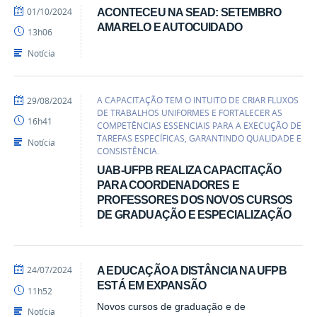
por
publicado
01/10/2024
ACONTECEU NA SEAD: SETEMBRO
Livia
AMARELO E AUTOCUIDADO
13h06
Feijó
Portela
Notícia
por
publicado
A CAPACITAÇÃO TEM O INTUITO DE CRIAR FLUXOS
29/08/2024
Livia
DE TRABALHOS UNIFORMES E FORTALECER AS
16h41
Feijó
COMPETÊNCIAS ESSENCIAIS PARA A EXECUÇÃO DE
Portela
TAREFAS ESPECÍFICAS, GARANTINDO QUALIDADE E
Notícia
CONSISTÊNCIA.
UAB-UFPB REALIZA CAPACITAÇÃO
PARA COORDENADORES E
PROFESSORES DOS NOVOS CURSOS
DE GRADUAÇÃO E ESPECIALIZAÇÃO
por
publicado
24/07/2024
A EDUCAÇÃO A DISTÂNCIA NA UFPB
Livia
ESTÁ EM EXPANSÃO
11h52
Feijó
Portela
Novos cursos de graduação e de
Notícia