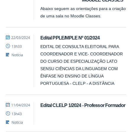
Abaixo seguem as orientações para a criação
de uma sala no Moodle Classes.
por
publicado
22/03/2024
Edital PPLE/MPLE Nº 01/2024
Luís
13h33
EDITAL DE CONSULTA ELEITORAL PARA
-
SEAD
COORDENADOR E VICE- COORDENADOR
Notícia
DO CURSO DE ESPECIALIZAÇÃO LATO
SENSU CIÊNCIAS DA LINGUAGEM COM
ÊNFASE NO ENSINO DE LÍNGUA
PORTUGUESA - CLELP - A DISTÂNCIA
por
publicado
11/04/2024
Edital CLELP 1/2024 - Professor Formador
Luís
13h43
-
SEAD
Notícia