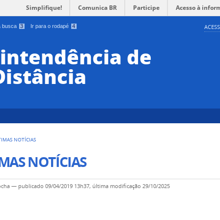
Simplifique!
Comunica BR
Participe
Acesso à infor
 a busca
3
Ir para o rodapé
4
ACESS
rintendência de
Distância
TIMAS NOTÍCIAS
MAS NOTÍCIAS
ocha
—
publicado
09/04/2019 13h37,
última modificação
29/10/2025