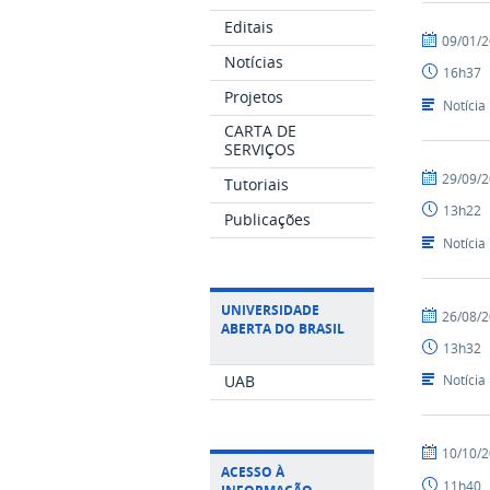
Editais
por
publicado
09/01/
Luís
Notícias
16h37
-
Projetos
SEAD
Notícia
CARTA DE
SERVIÇOS
por
publicado
29/09/
Tutoriais
Luís
13h22
-
Publicações
SEAD
Notícia
UNIVERSIDADE
por
publicado
26/08/
ABERTA DO BRASIL
Luís
13h32
-
SEAD
UAB
Notícia
por
publicado
10/10/
Luís
ACESSO À
11h40