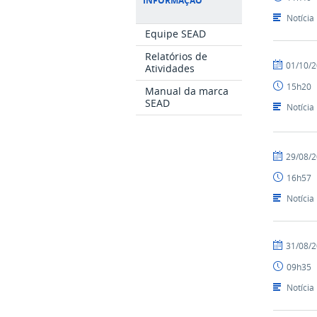
INFORMAÇÃO
-
SEAD
Notícia
Equipe SEAD
Relatórios de
por
publicado
01/10/
Atividades
Luís
15h20
-
Manual da marca
SEAD
SEAD
Notícia
por
publicado
29/08/
Luís
16h57
-
SEAD
Notícia
por
publicado
31/08/
Luís
09h35
-
SEAD
Notícia