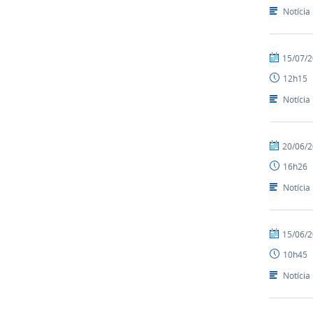
SEAD
Notícia
por
publicado
15/07/
Luís
12h15
-
SEAD
Notícia
por
publicado
20/06/
Luís
16h26
-
SEAD
Notícia
por
publicado
15/06/
Luís
10h45
-
SEAD
Notícia