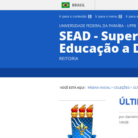
BRASIL
Ir para o conteúdo
1
Ir para o menu
2
Ir para
UNIVERSIDADE FEDERAL DA PARAÍBA - UFPB
SEAD - Supe
Educação a 
REITORIA
VOCÊ ESTÁ AQUI:
PÁGINA INICIAL
>
COLEÇÕES
>
ÚL
ÚLTI
por
danielr
14h08