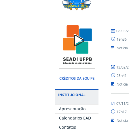
por
publicado
08/03/
Luís
19h36
-
SEAD
Notícia
por
publicado
13/02/
Luís
23h41
-
CRÉDITOS DA EQUIPE
SEAD
Notícia
INSTITUCIONAL
por
publicado
07/11/
Luís
Apresentação
17h17
-
Calendários EAD
SEAD
Notícia
Contatos