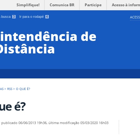
Simplifique!
Comunica BR
Participe
Acesso à infor
 a busca
3
Ir para o rodapé
4
ACESS
rintendência de
Distância
NAS
>
RSS
>
O QUE É?
ue é?
—
publicado
06/06/2013 19h36,
última modificação
05/03/2020 16h03