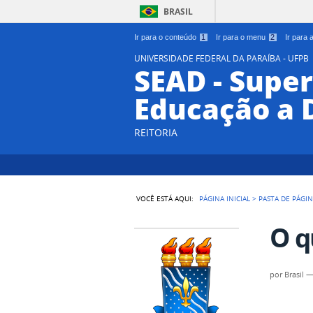
BRASIL
Ir para o conteúdo
1
Ir para o menu
2
Ir para
UNIVERSIDADE FEDERAL DA PARAÍBA - UFPB
SEAD - Supe
Educação a 
REITORIA
VOCÊ ESTÁ AQUI:
PÁGINA INICIAL
>
PASTA DE PÁGI
O q
por
Brasil