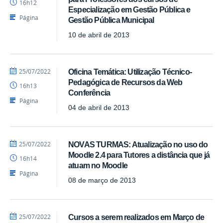
16h12
-
Especialização em Gestão Pública e
SEAD
Página
Gestão Pública Municipal
10 de abril de 2013
por
publicado
25/07/2022
Oficina Temática: Utilização Técnico-
Luís
Pedagógica de Recursos da Web
16h13
-
Conferência
SEAD
Página
04 de abril de 2013
por
publicado
25/07/2022
NOVAS TURMAS: Atualização no uso do
Luís
Moodle 2.4 para Tutores a distância que já
16h14
-
atuam no Moodle
SEAD
Página
08 de março de 2013
por
publicado
25/07/2022
Cursos a serem realizados em Março de