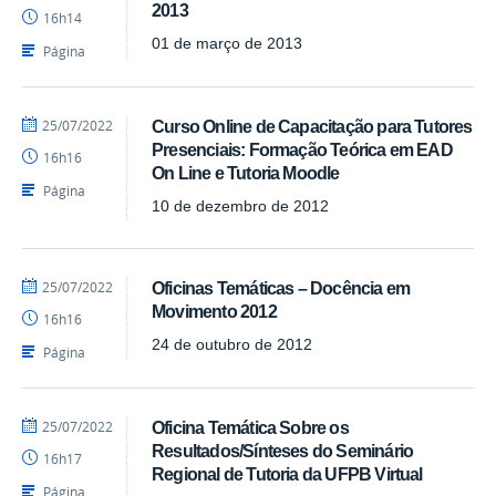
Luís
2013
16h14
-
SEAD
01 de março de 2013
Página
por
publicado
25/07/2022
Curso Online de Capacitação para Tutores
Luís
Presenciais: Formação Teórica em EAD
16h16
-
On Line e Tutoria Moodle
SEAD
Página
10 de dezembro de 2012
por
publicado
25/07/2022
Oficinas Temáticas – Docência em
Luís
Movimento 2012
16h16
-
SEAD
24 de outubro de 2012
Página
por
publicado
25/07/2022
Oficina Temática Sobre os
Luís
Resultados/Sínteses do Seminário
16h17
-
Regional de Tutoria da UFPB Virtual
SEAD
Página