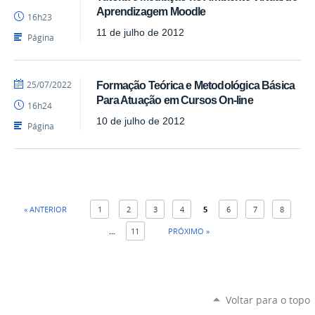
Luís
Aprendizagem Moodle
16h23
-
SEAD
11 de julho de 2012
Página
por
publicado
25/07/2022
Formação Teórica e Metodológica Básica
Luís
Para Atuação em Cursos On-line
16h24
-
SEAD
10 de julho de 2012
Página
« ANTERIOR
1
2
3
4
5
6
7
8
...
11
PRÓXIMO »
Voltar para o topo