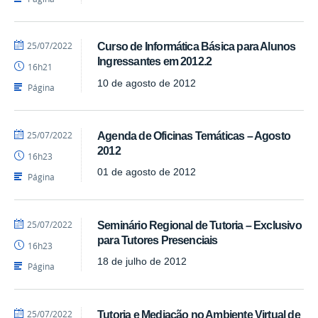
por
publicado
25/07/2022
Curso de Informática Básica para Alunos
Luís
Ingressantes em 2012.2
16h21
-
SEAD
10 de agosto de 2012
Página
por
publicado
25/07/2022
Agenda de Oficinas Temáticas – Agosto
Luís
2012
16h23
-
SEAD
01 de agosto de 2012
Página
por
publicado
25/07/2022
Seminário Regional de Tutoria – Exclusivo
Luís
para Tutores Presenciais
16h23
-
SEAD
18 de julho de 2012
Página
por
publicado
25/07/2022
Tutoria e Mediação no Ambiente Virtual de