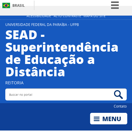
BRASIL
Simplifique!
ACESSIBILIDADE
ALTO CONTRASTE
MAPA DO SITE
Comunica BR
UNIVERSIDADE FEDERAL DA PARAÍBA - UFPB
SEAD -
Participe
Superintendência
Acesso à informação
de Educação a
Legislação
Canais
Distância
REITORIA
Buscar no portal
Bus
Contato