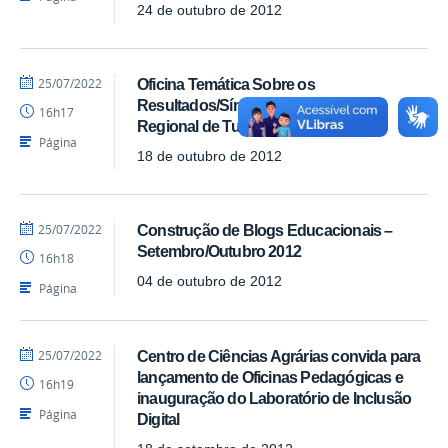
24 de outubro de 2012
por
publicado
25/07/2022
Oficina Temática Sobre os
Luís
Resultados/Sínteses do Seminário
16h17
-
Regional de Tutoria da UFPB Virtual
SEAD
Página
18 de outubro de 2012
por
publicado
25/07/2022
Construção de Blogs Educacionais –
Luís
Setembro/Outubro 2012
16h18
-
SEAD
04 de outubro de 2012
Página
por
publicado
25/07/2022
Centro de Ciências Agrárias convida para
Luís
lançamento de Oficinas Pedagógicas e
16h19
-
inauguração do Laboratório de Inclusão
SEAD
Página
Digital