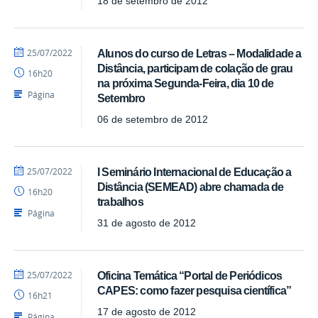
18 de setembro de 2012
por
publicado
25/07/2022
Alunos do curso de Letras – Modalidade a
Luís
Distância, participam de colação de grau
16h20
-
na próxima Segunda-Feira, dia 10 de
SEAD
Página
Setembro
06 de setembro de 2012
por
publicado
25/07/2022
I Seminário Internacional de Educação a
Luís
Distância (SEMEAD) abre chamada de
16h20
-
trabalhos
SEAD
Página
31 de agosto de 2012
por
publicado
25/07/2022
Oficina Temática “Portal de Periódicos
Luís
CAPES: como fazer pesquisa científica”
16h21
-
SEAD
17 de agosto de 2012
Página