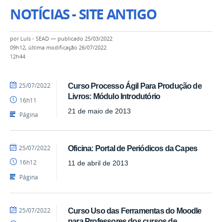
NOTÍCIAS - SITE ANTIGO
por
Luís - SEAD
—
publicado
25/03/2022
09h12,
última modificação
26/07/2022
12h44
por
publicado
25/07/2022
Curso Processo Ágil Para Produção de
Luís
Livros: Módulo Introdutório
16h11
-
SEAD
21 de maio de 2013
Página
por
publicado
25/07/2022
Oficina: Portal de Periódicos da Capes
Luís
16h12
11 de abril de 2013
-
SEAD
Página
por
publicado
25/07/2022
Curso Uso das Ferramentas do Moodle
Luís
para Professores dos cursos de