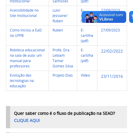
Institucional
Samisses
(pdf)
Acessibilidade no
Luis/
E-
27/09/2023
Site Institucional
Jessiane/
cartilha
Ruben
(pdf)
Como iniciou a EaD
Ruben
E-
27/09/2023
na UFPB
cartilha
(pdf)
Robótica educacional
Profa. Dra.
E-
22/02/2022
na sala de aula: um
Lebiam
cartilha
manual para
Tamar
(pdf)
professores
Gomes Silva
Evolução das
Projeto Dias
Vídeo
23/11/2016
tecnologias na
educação
Quer saber como é o fluxo de publicação na SEAD?
CLIQUE AQUI