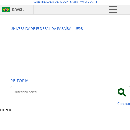
ACESSIBILIDADE
ALTO CONTRASTE
MAPA DO SITE
BRASIL
Simplifique!
SEAD -
Comunica BR
UNIVERSIDADE FEDERAL DA PARAÍBA - UFPB
Participe
Superintendência
Acesso à informação
de Educação a
Legislação
Distância
Canais
REITORIA
Buscar no portal
Contato
menu