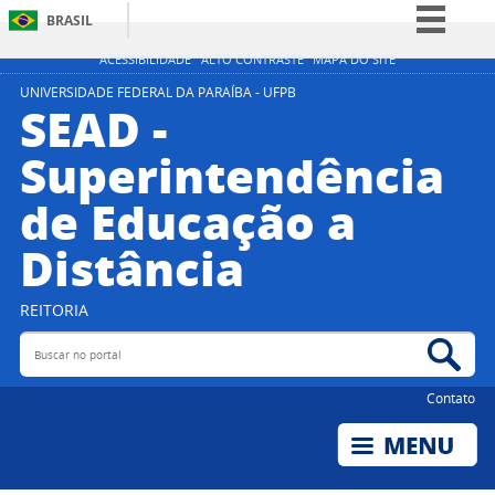
BRASIL
Simplifique!
ACESSIBILIDADE
ALTO CONTRASTE
MAPA DO SITE
Comunica BR
UNIVERSIDADE FEDERAL DA PARAÍBA - UFPB
SEAD -
Participe
Superintendência
Acesso à informação
de Educação a
Legislação
Canais
Distância
REITORIA
Buscar no portal
Bus
Contato