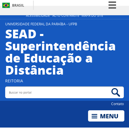
BRASIL
Simplifique!
ACESSIBILIDADE
ALTO CONTRASTE
MAPA DO SITE
Comunica BR
UNIVERSIDADE FEDERAL DA PARAÍBA - UFPB
SEAD -
Participe
Superintendência
Acesso à informação
de Educação a
Legislação
Canais
Distância
REITORIA
Buscar no portal
Bus
Contato