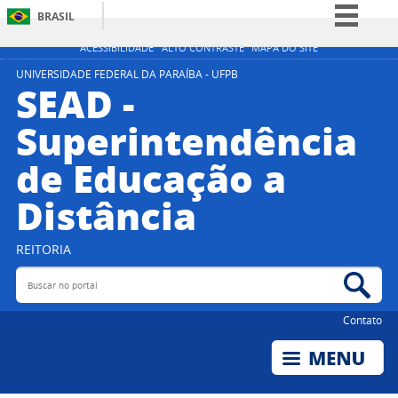
BRASIL
Simplifique!
ACESSIBILIDADE
ALTO CONTRASTE
MAPA DO SITE
Comunica BR
UNIVERSIDADE FEDERAL DA PARAÍBA - UFPB
SEAD -
Participe
Superintendência
Acesso à informação
de Educação a
Legislação
Canais
Distância
REITORIA
Buscar no portal
Bus
Contato