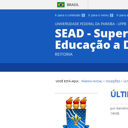
BRASIL
Ir para o conteúdo
1
Ir para o menu
2
Ir para
UNIVERSIDADE FEDERAL DA PARAÍBA - UFPB
SEAD - Supe
Educação a 
REITORIA
VOCÊ ESTÁ AQUI:
PÁGINA INICIAL
>
COLEÇÕES
>
ÚL
ÚLTI
por
danielr
14h08