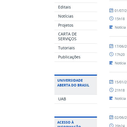
Editais
por
publicado
01/07/
Ismael
Notícias
15h18
-
Projetos
SEAD
Notícia
CARTA DE
SERVIÇOS
por
publicado
17/06/
Tutoriais
Luís
17h20
-
Publicações
SEAD
Notícia
UNIVERSIDADE
por
publicado
15/01/
ABERTA DO BRASIL
Ismael
21h18
-
SEAD
UAB
Notícia
por
publicado
02/06/
Ismael
ACESSO À
20h24