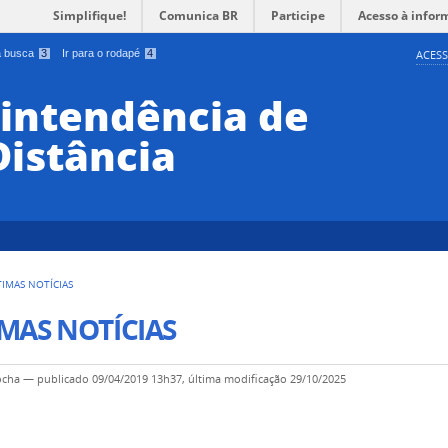
Simplifique!
Comunica BR
Participe
Acesso à infor
 a busca
3
Ir para o rodapé
4
ACESS
rintendência de
Distância
TIMAS NOTÍCIAS
MAS NOTÍCIAS
ocha
—
publicado
09/04/2019 13h37,
última modificação
29/10/2025