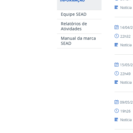
INFORMAÇÃO
-
SEAD
Notícia
Equipe SEAD
Relatórios de
por
publicado
14/04/
Atividades
Ismael
22h32
-
Manual da marca
SEAD
SEAD
Notícia
por
publicado
15/05/
Ismael
22h49
-
SEAD
Notícia
por
publicado
09/05/
Ismael
19h26
-
SEAD
Notícia