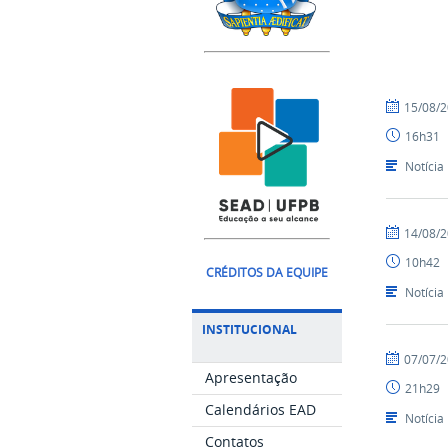
por
publicado
15/08/
Ismael
16h31
-
SEAD
Notícia
por
publicado
14/08/
Livia
10h42
Feijó
CRÉDITOS DA EQUIPE
Portela
Notícia
INSTITUCIONAL
por
publicado
07/07/
Ismael
Apresentação
21h29
-
Calendários EAD
SEAD
Notícia
Contatos