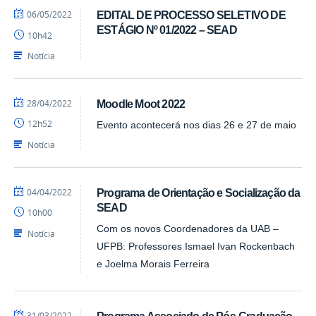
por
publicado
06/05/2022
EDITAL DE PROCESSO SELETIVO DE
Luís
ESTÁGIO Nº 01/2022 – SEAD
10h42
-
SEAD
Notícia
por
publicado
28/04/2022
Moodle Moot 2022
Luís
12h52
Evento acontecerá nos dias 26 e 27 de maio
-
SEAD
Notícia
por
publicado
04/04/2022
Programa de Orientação e Socialização da
Luís
SEAD
10h00
-
SEAD
Com os novos Coordenadores da UAB –
Notícia
UFPB: Professores Ismael Ivan Rockenbach
e Joelma Morais Ferreira
por
publicado
31/03/2022
Programa Associado de Pós-Graduação