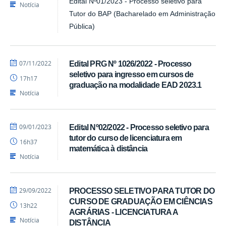
SEAD
Edital Nº01/2023 - Processo seletivo para
Notícia
Tutor do BAP (Bacharelado em Administração
Pública)
por
publicado
07/11/2022
Edital PRG Nº 1026/2022 - Processo
Luís
seletivo para ingresso em cursos de
17h17
-
graduação na modalidade EAD 2023.1
SEAD
Notícia
por
publicado
09/01/2023
Edital Nº02/2022 - Processo seletivo para
Luís
tutor do curso de licenciatura em
16h37
-
matemática à distância
SEAD
Notícia
por
publicado
29/09/2022
PROCESSO SELETIVO PARA TUTOR DO
Luís
CURSO DE GRADUAÇÃO EM CIÊNCIAS
13h22
-
AGRÁRIAS - LICENCIATURA A
SEAD
Notícia
DISTÂNCIA