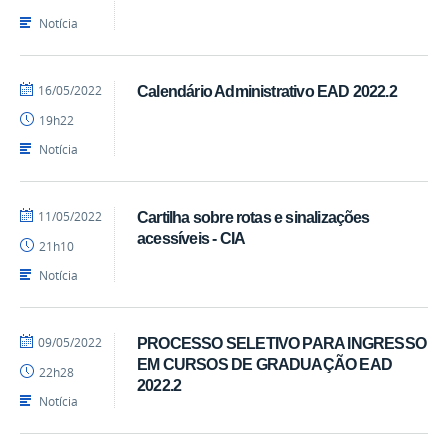
SEAD
Notícia
por
publicado
16/05/2022
Calendário Administrativo EAD 2022.2
Luís
19h22
-
SEAD
Notícia
por
publicado
11/05/2022
Cartilha sobre rotas e sinalizações
Luís
acessíveis - CIA
21h10
-
SEAD
Notícia
por
publicado
09/05/2022
PROCESSO SELETIVO PARA INGRESSO
Luís
EM CURSOS DE GRADUAÇÃO EAD
22h28
-
2022.2
SEAD
Notícia