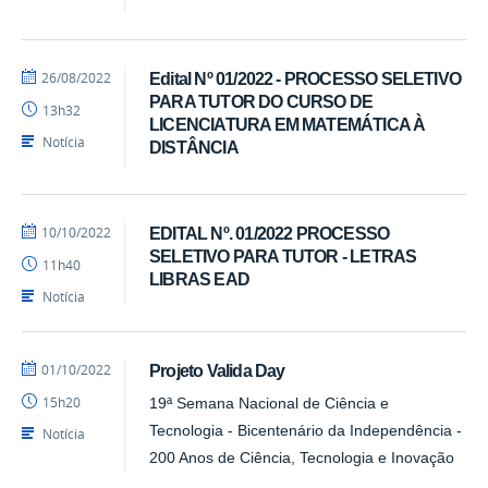
por
publicado
26/08/2022
Edital Nº 01/2022 - PROCESSO SELETIVO
Luís
PARA TUTOR DO CURSO DE
13h32
-
LICENCIATURA EM MATEMÁTICA À
SEAD
Notícia
DISTÂNCIA
por
publicado
10/10/2022
EDITAL Nº. 01/2022 PROCESSO
Luís
SELETIVO PARA TUTOR - LETRAS
11h40
-
LIBRAS EAD
SEAD
Notícia
por
publicado
01/10/2022
Projeto Valida Day
Luís
15h20
19ª Semana Nacional de Ciência e
-
SEAD
Tecnologia - Bicentenário da Independência -
Notícia
200 Anos de Ciência, Tecnologia e Inovação