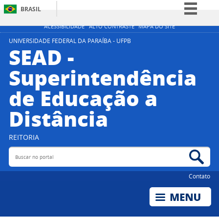
BRASIL
Simplifique!
ACESSIBILIDADE
ALTO CONTRASTE
MAPA DO SITE
Comunica BR
UNIVERSIDADE FEDERAL DA PARAÍBA - UFPB
SEAD -
Participe
Superintendência
Acesso à informação
de Educação a
Legislação
Canais
Distância
REITORIA
Buscar no portal
Bus
Contato