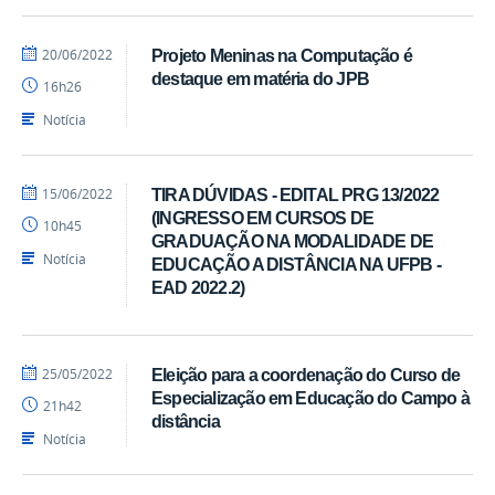
por
publicado
20/06/2022
Projeto Meninas na Computação é
Luís
destaque em matéria do JPB
16h26
-
SEAD
Notícia
por
publicado
15/06/2022
TIRA DÚVIDAS - EDITAL PRG 13/2022
Luís
(INGRESSO EM CURSOS DE
10h45
-
GRADUAÇÃO NA MODALIDADE DE
SEAD
Notícia
EDUCAÇÃO A DISTÂNCIA NA UFPB -
EAD 2022.2)
por
publicado
25/05/2022
Eleição para a coordenação do Curso de
Luís
Especialização em Educação do Campo à
21h42
-
distância
SEAD
Notícia