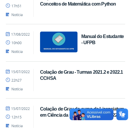
Luís
Conceitos de Matemática com Python
17h51
-
SEAD
Notícia
por
publicado
17/08/2022
Manual do Estudante
danielrocha
- UFPB
10h00
Notícia
por
publicado
15/07/2022
Colação de Grau - Turmas 2021.2 e 2022.1
Luís
CCHSA
22h27
-
SEAD
Notícia
por
publicado
15/07/2022
Colação de Grau do curso de Licenciatura
Luís
em Ciência da Computação (Ead) 2022.1
12h15
-
SEAD
Notícia