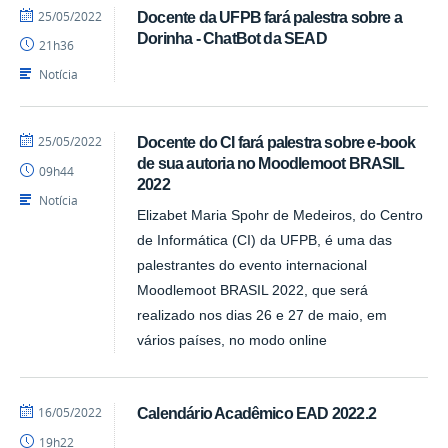
por
publicado
25/05/2022
Docente da UFPB fará palestra sobre a
Luís
Dorinha - ChatBot da SEAD
21h36
-
SEAD
Notícia
por
publicado
25/05/2022
Docente do CI fará palestra sobre e-book
Luís
de sua autoria no Moodlemoot BRASIL
09h44
-
2022
SEAD
Notícia
Elizabet Maria Spohr de Medeiros, do Centro
de Informática (CI) da UFPB, é uma das
palestrantes do evento internacional
Moodlemoot BRASIL 2022, que será
realizado nos dias 26 e 27 de maio, em
vários países, no modo online
por
publicado
16/05/2022
Calendário Acadêmico EAD 2022.2
Luís
19h22
-