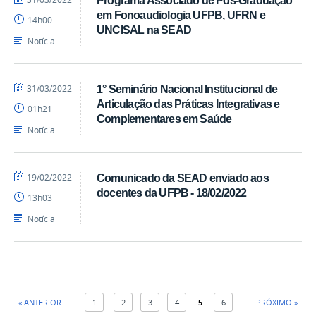
Luís
em Fonoaudiologia UFPB, UFRN e
14h00
-
UNCISAL na SEAD
SEAD
Notícia
por
publicado
31/03/2022
1° Seminário Nacional Institucional de
Luís
Articulação das Práticas Integrativas e
01h21
-
Complementares em Saúde
SEAD
Notícia
por
publicado
19/02/2022
Comunicado da SEAD enviado aos
Luís
docentes da UFPB - 18/02/2022
13h03
-
SEAD
Notícia
« ANTERIOR
1
2
3
4
5
6
PRÓXIMO »