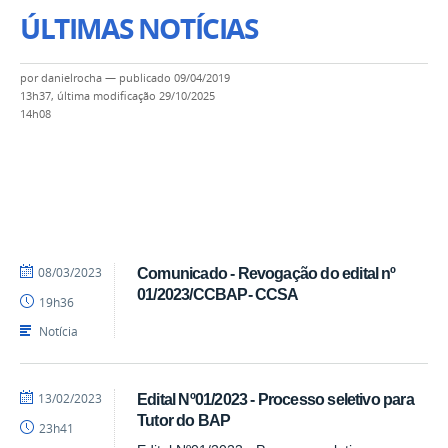
ÚLTIMAS NOTÍCIAS
por
danielrocha
—
publicado
09/04/2019
13h37,
última modificação
29/10/2025
14h08
por
publicado
08/03/2023
Comunicado - Revogação do edital nº
Luís
01/2023/CCBAP- CCSA
19h36
-
SEAD
Notícia
por
publicado
13/02/2023
Edital Nº01/2023 - Processo seletivo para
Luís
Tutor do BAP
23h41
-