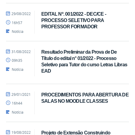
por
publicado
29/08/2022
EDITAL Nº. 001/2022 - DEC/CE -
Luís
PROCESSO SELETIVO PARA
16h57
-
PROFESSOR FORMADOR
SEAD
Notícia
por
publicado
31/08/2022
Resultado Preliminar da Prova de De
Luís
Título do edital n° 01/2022 - Processo
09h35
-
Seletivo para Tutor do curso Letras Libras
SEAD
Notícia
EAD
por
publicado
29/01/2021
PROCEDIMENTOS PARA ABERTURA DE
Coordenação
SALAS NO MOODLE CLASSES
16h44
Notícia
por
publicado
19/08/2022
Projeto de Extensão Construindo