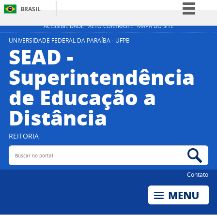
BRASIL
Simplifique!
ACESSIBILIDADE
ALTO CONTRASTE
MAPA DO SITE
Comunica BR
UNIVERSIDADE FEDERAL DA PARAÍBA - UFPB
SEAD -
Participe
Superintendência
Acesso à informação
de Educação a
Legislação
Canais
Distância
REITORIA
Buscar no portal
Bus
Contato