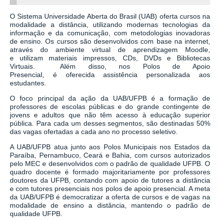
O Sistema Universidade Aberta do Brasil (UAB) oferta cursos na
modalidade a distância, utilizando modernas tecnologias da
informação e da comunicação, com metodologias inovadoras
de ensino.
Os cursos são desenvolvidos com base na
i
nternet,
através do ambiente virtual de aprendizagem
Moodle
,
e
utilizam
materiais impressos, CDs, DVDs
e
Bibliotecas
Virtuais
.
Além disso, nos Polos de Apoio
Presencial,
é
oferecida
assistência personalizada aos
estudantes.
O foco principal da ação da UAB/
UFPB
é a formação de
professores de escolas públicas e d
o
grande contingente
de
jovens
e adultos que
não têm acesso à educação superior
pública. Para cada um desses segmentos, são destinadas 50%
das vagas
ofertadas a cada ano no processo seletivo.
A UAB/
UFPB
atua junto aos
P
olos
M
unicipais nos Estados da
Paraíba, Pernambuco, Ceará e Bahia, com cursos autorizados
pelo MEC e desenvolvidos com o padrão de qualidade UFPB. O
quadro docente é formado majoritariamente por professores
doutores da UFPB, contando com apoio de
tutores a distância
e
com
tutores presenciais nos polos de apoio presencial. A meta
da UAB/
UFPB
é democratizar a oferta de cursos e de vagas na
modalidade
de ensino
a distância, mantendo o padrão de
qualidade UFPB.