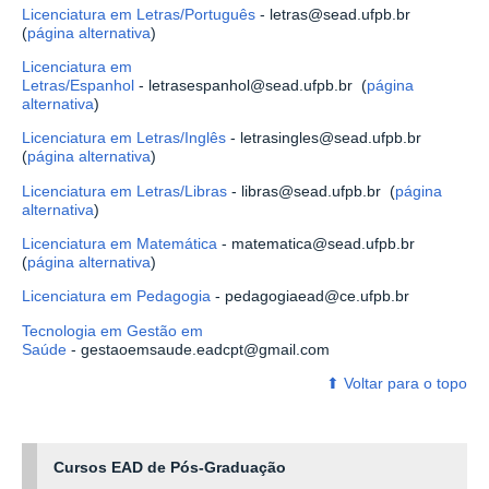
Licenciatura em Letras/Português
- letras@sead.ufpb.br
(
página alternativa
)
Licenciatura em
Letras/Espanhol
- letrasespanhol@sead.ufpb.br (
página
alternativa
)
Licenciatura em Letras/Inglês
- letrasingles@sead.ufpb.br
(
página alternativa
)
Licenciatura em Letras/Libras
- libras@sead.ufpb.br (
página
alternativa
)
Licenciatura em Matemática
- matematica@sead.ufpb.br
(
página alternativa
)
Licenciatura em Pedagogia
- pedagogiaead@ce.ufpb.br
Tecnologia em Gestão em
Saúde
- gestaoemsaude.eadcpt@gmail.com
⬆ ‎Voltar para o topo
Cursos EAD de Pós-Graduação