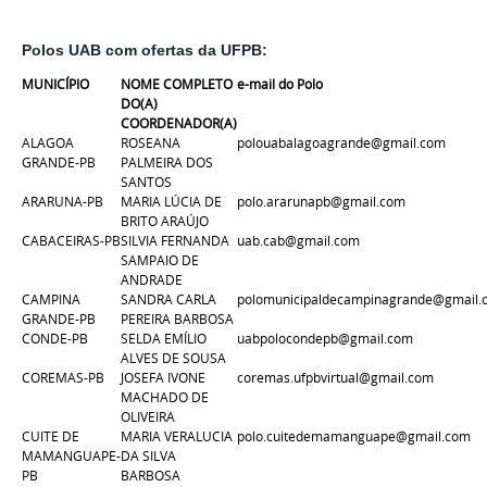
Polos UAB com ofertas da UFPB:
MUNICÍPIO
NOME COMPLETO
e-mail do Polo
DO(A)
COORDENADOR(A)
ALAGOA
ROSEANA
polouabalagoagrande@gmail.com
GRANDE-PB
PALMEIRA DOS
SANTOS
ARARUNA-PB
MARIA LÚCIA DE
polo.ararunapb@gmail.com
BRITO ARAÚJO
CABACEIRAS-PB
SILVIA FERNANDA
uab.cab@gmail.com
SAMPAIO DE
ANDRADE
CAMPINA
SANDRA CARLA
polomunicipaldecampinagrande@gmail.
GRANDE-PB
PEREIRA BARBOSA
CONDE-PB
SELDA EMÍLIO
uabpolocondepb@gmail.com
ALVES DE SOUSA
COREMAS-PB
JOSEFA IVONE
coremas.ufpbvirtual@gmail.com
MACHADO DE
OLIVEIRA
CUITE DE
MARIA VERALUCIA
polo.cuitedemamanguape@gmail.com
MAMANGUAPE-
DA SILVA
PB
BARBOSA