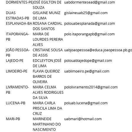
DORMENTES-PE
JOSÉ EGILTON DE
uabdormentesead@gmail.com
SOUZA
DUAS
GISLAINE MUNIZ
gislaineuab25@gmail.com
ESTRADAS-PB
DE LIMA
ESPLANADA-BA
ROSANA CARDIAL
polouabesplanada@gmail.com
DOS SANTOS
ITAPORANGA-
MARIA DE
polo.itaporangapb@gmail.com
PB
LOURDES PEREIRA
ALVES
JOÃO PESSOA-
CRISTIANE SOUSA
uabjoaopessoa@educa.joaopessoa.pb.go
PB
DE ASSIS
LAJEDO-PE
EDCLEYTON JOSÉ
polouablajedope@gmail.com
DE LIMA
LIMOEIRO-PE
FLAVIA QUEIROZ
uablimoeiro.pe@gmail.com
BARROS DE
OLIVEIRA
LIVRAMENTO-
MARIA CELMA
pololivramento2014@gmail.com
PB
ALVES RODRIGUES
DA SILVA
LUCENA-PB
MARIA CARLA
poluab.lucena@gmail.com
PRISCILA LIMA DA
CRUZ
MARI-PB
MARINEIDE
uabmari@hotmail.com
MARTINIANO DO
NASCIMENTO