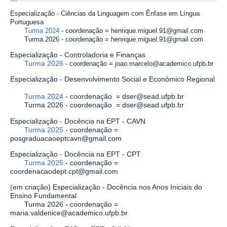
Especialização - Ciências da Linguagem com Ênfase em Língua
Portuguesa
Turma 2024
- coordenação =
henrique.miguel.91@gmail.com
Turma 2026 - coordenação =
henrique.miguel.91@gmail.com
Especialização - Controladoria e Finanças
Turma 2026
- coordenação =
joao.marcelo@academico.ufpb.br
Especialização - Desenvolvimento Social e Econômico Regional
Turma 2024
- coordenação =
dser@sead.ufpb.br
Turma 2026 -
coordenação =
dser@sead.ufpb.br
Especialização - Docência na EPT - CAVN
Turma 2025
- coordenação =
posgraduacaoeptcavn@gmail.com
Especialização - Docência na EPT - CPT
Turma 2025
- coordenação =
coordenacaodept.cpt@gmail.com
(em criação) Especialização - Docência nos Anos Iniciais do
Ensino Fundamental
Turma 2026 - coordenação =
maria.valdenice@academico.ufpb.br