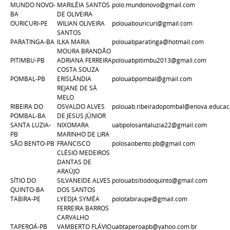
MUNDO NOVO-
MARILÉIA SANTOS
polo.mundonovo@gmail.com
BA
DE OLIVEIRA
OURICURI-PE
WILIAN OLIVEIRA
polouabouricuri@gmail.com
SANTOS
PARATINGA-BA
ILKA MARIA
polouabparatinga@hotmail.com
MOURA BRANDÃO
PITIMBU-PB
ADRIANA FERREIRA
polouabpitimbu2013@gmail.com
COSTA SOUZA
POMBAL-PB
ERISLÂNDIA
polouabpombal@gmail.com
REJANE DE SÁ
MELO
RIBEIRA DO
OSVALDO ALVES
polouab.ribeiradopombal@enova.educaca
POMBAL-BA
DE JESUS JÚNIOR
SANTA LUZIA-
NIXOMARA
uabpolosantaluzia22@gmail.com
PB
MARINHO DE LIRA
SÃO BENTO-PB
FRANCISCO
polosaobento.pb@gmail.com
CLÉSIO MEDEIROS
DANTAS DE
ARAÚJO
SÍTIO DO
SILVANEIDE ALVES
polouabsitiodoquinto@gmail.com
QUINTO-BA
DOS SANTOS
TABIRA-PE
LYEDJA SYMÉA
polotabiraupe@gmail.com
FERREIRA BARROS
CARVALHO
TAPEROÁ-PB
VAMBERTO FLÁVIO
uabtaperoapb@yahoo.com.br