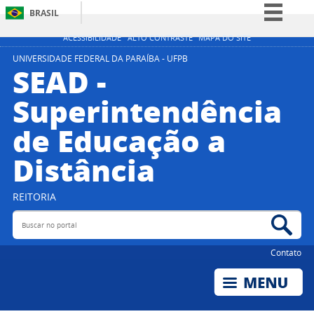
BRASIL
Simplifique!
ACESSIBILIDADE
ALTO CONTRASTE
MAPA DO SITE
Comunica BR
UNIVERSIDADE FEDERAL DA PARAÍBA - UFPB
SEAD -
Participe
Superintendência
Acesso à informação
de Educação a
Legislação
Canais
Distância
REITORIA
Buscar no portal
Bus
Contato