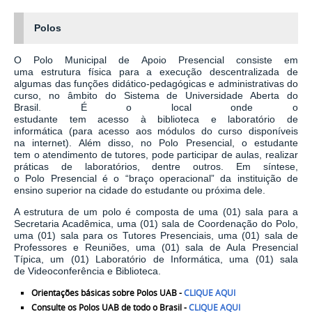
Polos
O
Polo
Municipal de Apoio Presencial consiste
em
uma
estrutura
física
para a execução descentralizada de
algumas das funções didático-pedagógicas e administrativas do
curso, no âmbito do
S
istema de Universidade Aberta do
Brasil.
É
o local
onde o
estudante
te
m
acesso
à
biblioteca
e
laboratório
de
informática
(
para
acess
o a
os módulos d
o
curso disponíveis
na
i
nternet
). Além disso
,
no Polo Presencial, o estudante
tem
o
atendimento de tutores,
pode participar de
aulas, realizar
práticas de laboratórios, dentre outros.
Em síntese,
o
P
olo
Presencial
é o “braço operacional”
da i
nstituição
de
ensino superior na cidade do estudante ou
próxima dele.
A estrutura de um polo é composta de uma (01) sala para a
Secretaria Acadêmica, uma (01)
s
ala de Coordenação do Polo,
uma (01) sala para os Tutores Presenciais, uma (01) sala de
Professores e Reuniões, uma (01) sala de Aula Presencial
Típica, um (01) Laboratório de Informática, uma (01)
s
ala
de
V
i
deoconferência e
B
i
blioteca.
Orientações básicas sobre Polos UAB -
CLIQUE AQUI
Consulte os Polos UAB de todo o Brasil -
CLIQUE AQUI