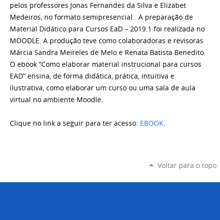
pelos professores Jonas Fernandes da Silva e
Elizabet
Medeiros, no formato semipresencial.
A
preparação de
Material Didático para Cursos
E
a
D
– 2019.1
foi realizada no
MOODLE.
A produção teve como colaboradoras e revisoras
Márcia Sandra Meireles de Melo e Renata Batista Benedito.
O
ebook
“
Como elaborar material instrucional para cursos
EAD
”
ensina,
de forma didática, prática, intuitiva e
ilustrat
iva,
como
elaborar
um
cur
so ou uma
sala de aula
v
irtual
no
am
biente Moodle.
Clique no link a seguir para ter acesso:
EBOOK
.
Voltar para o topo