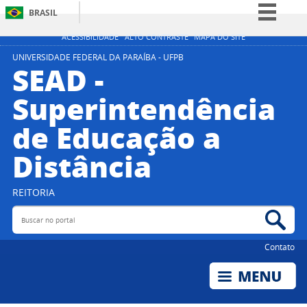
BRASIL
Simplifique!
ACESSIBILIDADE
ALTO CONTRASTE
MAPA DO SITE
Comunica BR
UNIVERSIDADE FEDERAL DA PARAÍBA - UFPB
SEAD -
Participe
Superintendência
Acesso à informação
de Educação a
Legislação
Canais
Distância
REITORIA
Buscar no portal
Bus
Contato