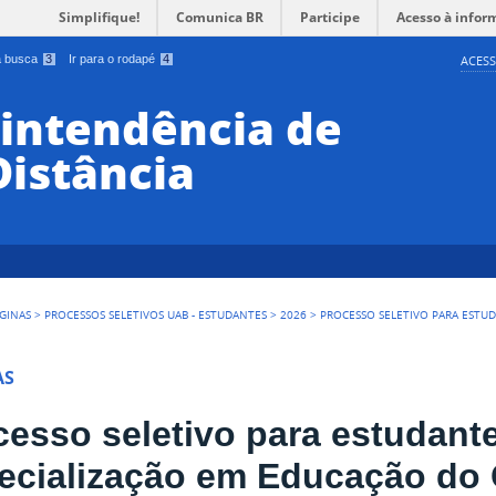
Simplifique!
Comunica BR
Participe
Acesso à infor
 a busca
3
Ir para o rodapé
4
ACESS
rintendência de
Distância
GINAS
>
PROCESSOS SELETIVOS UAB - ESTUDANTES
>
2026
>
PROCESSO SELETIVO PARA ESTU
AS
cesso seletivo para estudante
ecialização em Educação d