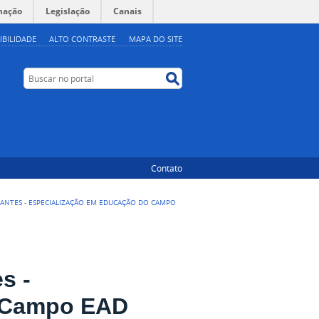
mação
Legislação
Canais
IBILIDADE
ALTO CONTRASTE
MAPA DO SITE
Buscar no portal
Buscar no portal
Contato
DANTES - ESPECIALIZAÇÃO EM EDUCAÇÃO DO CAMPO
s -
o Campo EAD