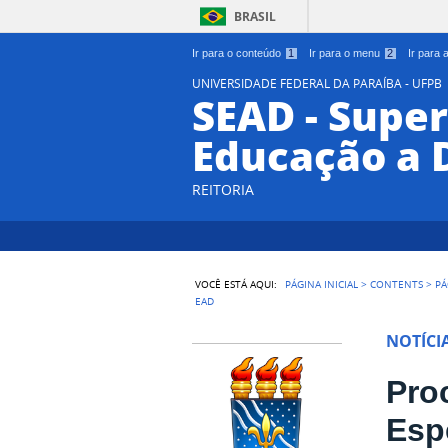
BRASIL
Ir para o conteúdo
1
Ir para o menu
2
Ir para
UNIVERSIDADE FEDERAL DA PARAÍBA - UFPB
SEAD - Supe
Educação a 
REITORIA
VOCÊ ESTÁ AQUI:
PÁGINA INICIAL
>
CONTENTS
>
PÁ
EAD
NOTÍCI
Pro
Esp