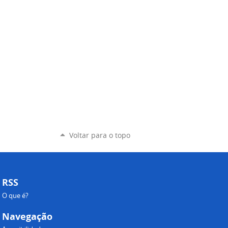
Voltar para o topo
RSS
O que é?
Navegação