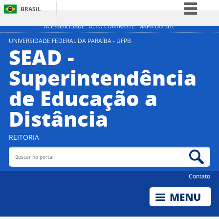
BRASIL
Simplifique!
ACESSIBILIDADE
ALTO CONTRASTE
MAPA DO SITE
Comunica BR
UNIVERSIDADE FEDERAL DA PARAÍBA - UFPB
SEAD -
Participe
Superintendência
Acesso à informação
de Educação a
Legislação
Canais
Distância
REITORIA
Buscar no portal
Bus
Contato