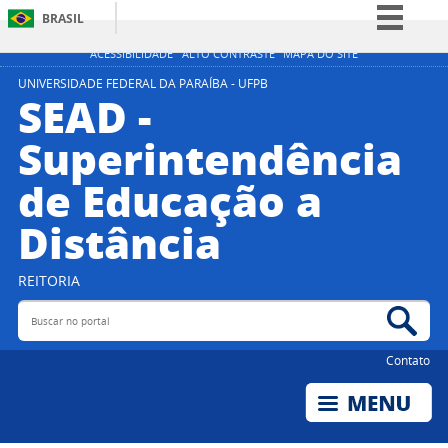
BRASIL
Simplifique!
ACESSIBILIDADE
ALTO CONTRASTE
MAPA DO SITE
Comunica BR
UNIVERSIDADE FEDERAL DA PARAÍBA - UFPB
SEAD -
Participe
Superintendência
Acesso à informação
de Educação a
Legislação
Canais
Distância
REITORIA
Buscar no portal
Bus
Contato