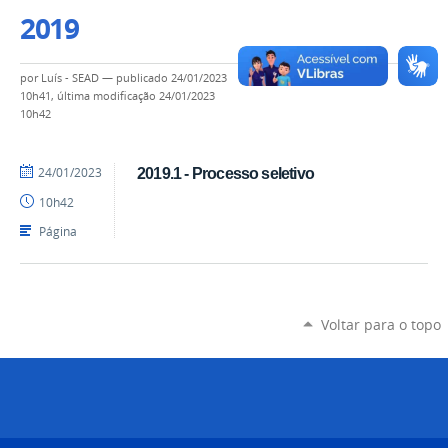
2019
por
Luís - SEAD
—
publicado
24/01/2023
10h41,
última modificação
24/01/2023
10h42
por
publicado
24/01/2023
2019.1 - Processo seletivo
Luís
10h42
-
SEAD
Página
Voltar para o topo