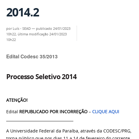
2014.2
por
Luís - SEAD
—
publicado
24/01/2023
10h22,
última modificação
24/01/2023
10h22
Edital Codesc 35/2013
Processo Seletivo 2014
ATENÇÃO!
Edital
REPUBLICADO POR INCORREÇÃO
–
CLIQUE AQUI
____________________________________
A Universidade Federal da Paraíba, através da CODESC/PRG,
torna público que nos dias 11 a 14 de fevereiro do corrente