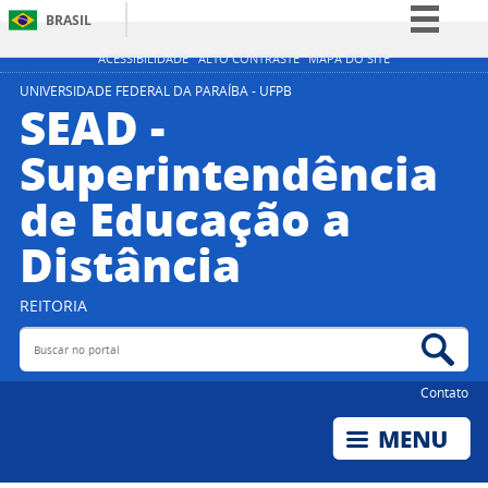
BRASIL
Simplifique!
ACESSIBILIDADE
ALTO CONTRASTE
MAPA DO SITE
Comunica BR
UNIVERSIDADE FEDERAL DA PARAÍBA - UFPB
SEAD -
Participe
Superintendência
Acesso à informação
de Educação a
Legislação
Canais
Distância
REITORIA
Buscar no portal
Bus
Contato