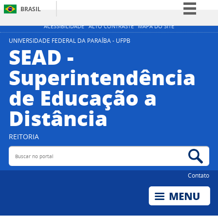
BRASIL
Simplifique!
ACESSIBILIDADE
ALTO CONTRASTE
MAPA DO SITE
Comunica BR
UNIVERSIDADE FEDERAL DA PARAÍBA - UFPB
SEAD -
Participe
Superintendência
Acesso à informação
de Educação a
Legislação
Canais
Distância
REITORIA
Buscar no portal
Bus
Contato